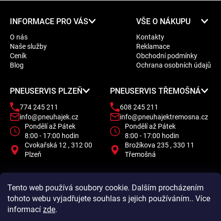
Z
INFORMACE PRO VÁS
VŠE O NÁKUPU
á
O nás
Kontakty
p
Naše služby
Reklamace
a
Ceník
Obchodní podmínky
t
Blog
Ochrana osobních údajů
í
PNEUSERVIS PLZEŇ
PNEUSERVIS TŘEMOŠNÁ
774 245 211
608 245 211
info@pneuhajek.cz
info@pneuhajektremosna.cz
Pondělí až Pátek
Pondělí až Pátek
8:00 - 17:00 hodin
8:00 - 17:00 hodin
Cvokařská 12 , 312 00
Brožíkova 235 , 330 11
Plzeň
Třemošná
Tento web používá soubory cookie. Dalším procházením
tohoto webu vyjadřujete souhlas s jejich používáním.. Více
informací
zde
.