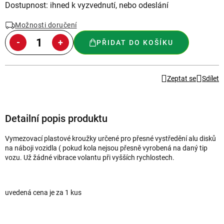
Měrná
Dostupnost: ihned k vyzvednutí, nebo odeslání
cena:
Možnosti doručení
PŘIDAT DO KOŠÍKU
Zeptat se
Sdílet
Detailní popis produktu
Vymezovací plastové kroužky určené pro přesné vystředění alu disků
na náboji vozidla ( pokud kola nejsou přesně vyrobená na daný tip
vozu
. Už žádné vibrace volantu při vyšších rychlostech.
uvedená cena je za 1 kus