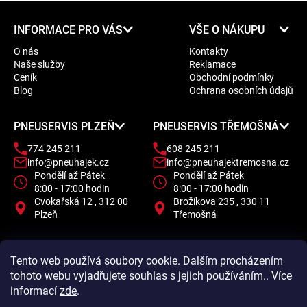
Z
INFORMACE PRO VÁS
VŠE O NÁKUPU
á
O nás
Kontakty
p
Naše služby
Reklamace
a
Ceník
Obchodní podmínky
t
Blog
Ochrana osobních údajů
í
PNEUSERVIS PLZEŇ
PNEUSERVIS TŘEMOŠNÁ
774 245 211
608 245 211
info@pneuhajek.cz
info@pneuhajektremosna.cz
Pondělí až Pátek
Pondělí až Pátek
8:00 - 17:00 hodin
8:00 - 17:00 hodin
Cvokařská 12 , 312 00
Brožíkova 235 , 330 11
Plzeň
Třemošná
Tento web používá soubory cookie. Dalším procházením
tohoto webu vyjadřujete souhlas s jejich používáním.. Více
informací
zde
.