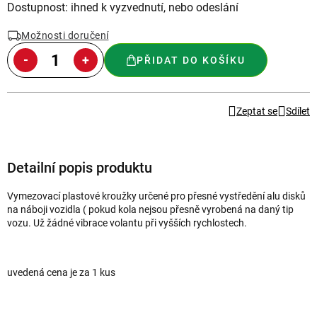
Měrná
Dostupnost: ihned k vyzvednutí, nebo odeslání
cena:
Možnosti doručení
PŘIDAT DO KOŠÍKU
Zeptat se
Sdílet
Detailní popis produktu
Vymezovací plastové kroužky určené pro přesné vystředění alu disků
na náboji vozidla ( pokud kola nejsou přesně vyrobená na daný tip
vozu
. Už žádné vibrace volantu při vyšších rychlostech.
uvedená cena je za 1 kus