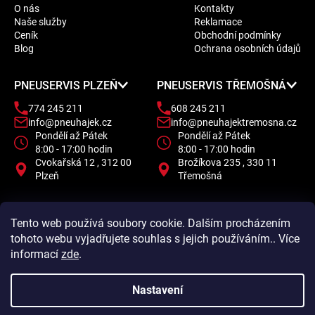
O nás
Kontakty
p
Naše služby
Reklamace
a
Ceník
Obchodní podmínky
t
Blog
Ochrana osobních údajů
í
PNEUSERVIS PLZEŇ
PNEUSERVIS TŘEMOŠNÁ
774 245 211
608 245 211
info@pneuhajek.cz
info@pneuhajektremosna.cz
Pondělí až Pátek
Pondělí až Pátek
8:00 - 17:00 hodin
8:00 - 17:00 hodin
Cvokařská 12 , 312 00
Brožíkova 235 , 330 11
Plzeň
Třemošná
Tento web používá soubory cookie. Dalším procházením
tohoto webu vyjadřujete souhlas s jejich používáním.. Více
informací
zde
.
Nastavení