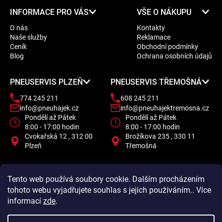
Z
á
INFORMACE PRO VÁS
VŠE O NÁKUPU
á
d
O nás
Kontakty
a
p
Naše služby
Reklamace
c
a
Ceník
Obchodní podmínky
í
t
Blog
Ochrana osobních údajů
p
í
r
PNEUSERVIS PLZEŇ
PNEUSERVIS TŘEMOŠNÁ
v
k
774 245 211
608 245 211
y
info@pneuhajek.cz
info@pneuhajektremosna.cz
v
Pondělí až Pátek
Pondělí až Pátek
8:00 - 17:00 hodin
8:00 - 17:00 hodin
ý
Cvokařská 12 , 312 00
Brožíkova 235 , 330 11
p
Plzeň
Třemošná
i
s
u
Tento web používá soubory cookie. Dalším procházením
tohoto webu vyjadřujete souhlas s jejich používáním.. Více
informací
zde
.