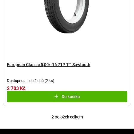
European Classic 5,00/-16 71P TT Sawtooth
Dostupnost : do 2 dnů
(
2 ks
)
2 783 Kč
Do košíku
2
položek celkem
O
v
l