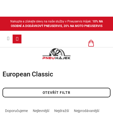
Přejít
na
obsah
Nakupte a získejte slevu na naše služby v Pneuservis Hájek:
10% NA
OSOBNÍ A DODÁVKOVÝ PNEUSERVIS, 20% NA MOTO PNEUSERVIS
Nákupní
košík
European Classic
OTEVŘÍT FILTR
Ř
a
Doporučujeme
Nejlevnější
Nejdražší
Nejprodávanější