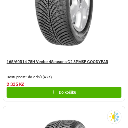
165/60R14 75H Vector 4Seasons G2 3PMSF GOODYEAR
Dostupnost : do 2 dnů
(
4 ks
)
2 335 Kč
Do košíku