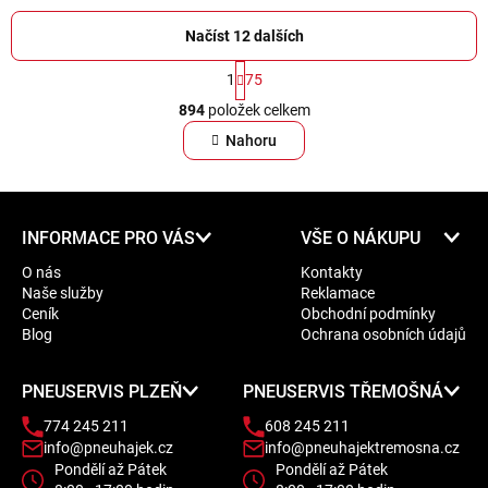
Načíst 12 dalších
S
1
75
t
O
r
894
položek celkem
v
á
l
Nahoru
n
á
k
d
o
a
v
Z
á
c
INFORMACE PRO VÁS
VŠE O NÁKUPU
á
n
í
O nás
Kontakty
í
p
p
Naše služby
Reklamace
a
r
Ceník
Obchodní podmínky
t
v
Blog
Ochrana osobních údajů
í
k
y
PNEUSERVIS PLZEŇ
PNEUSERVIS TŘEMOŠNÁ
v
774 245 211
608 245 211
ý
info@pneuhajek.cz
info@pneuhajektremosna.cz
p
Pondělí až Pátek
Pondělí až Pátek
i