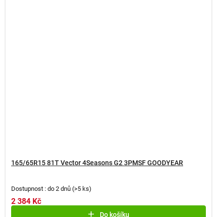
165/65R15 81T Vector 4Seasons G2 3PMSF GOODYEAR
Dostupnost : do 2 dnů
(
>5 ks
)
2 384 Kč
Do košíku