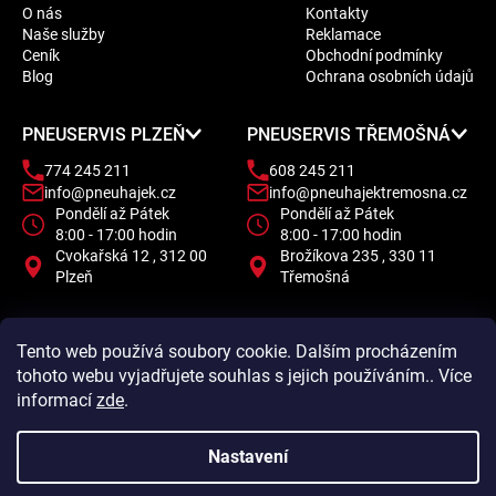
O nás
Kontakty
p
Naše služby
Reklamace
a
Ceník
Obchodní podmínky
t
Blog
Ochrana osobních údajů
í
PNEUSERVIS PLZEŇ
PNEUSERVIS TŘEMOŠNÁ
774 245 211
608 245 211
info@pneuhajek.cz
info@pneuhajektremosna.cz
Pondělí až Pátek
Pondělí až Pátek
8:00 - 17:00 hodin
8:00 - 17:00 hodin
Cvokařská 12 , 312 00
Brožíkova 235 , 330 11
Plzeň
Třemošná
Tento web používá soubory cookie. Dalším procházením
tohoto webu vyjadřujete souhlas s jejich používáním.. Více
informací
zde
.
Nastavení