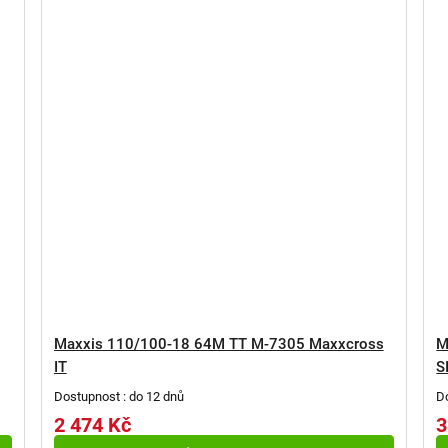
Maxxis 110/100-18 64M TT M-7305 Maxxcross
M
IT
S
Dostupnost : do 12 dnů
D
2 474 Kč
3