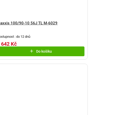
axxis 100/90-10 56J TL M-6029
ostupnost : do 12 dnů
 642 Kč
Do košíku