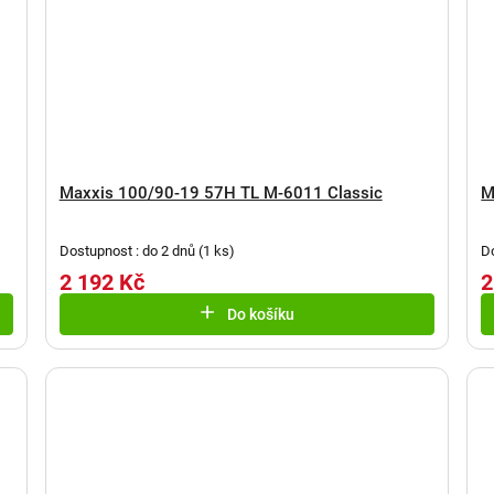
Maxxis 100/90-19 57H TL M-6011 Classic
M
Dostupnost : do 2 dnů
(
1 ks
)
D
2 192 Kč
2
Do košíku