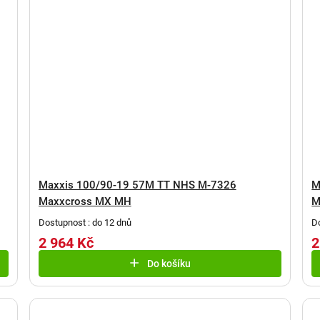
Maxxis 100/90-19 57M TT NHS M-7326
M
Maxxcross MX MH
M
Dostupnost : do 12 dnů
D
2 964 Kč
2
Do košíku