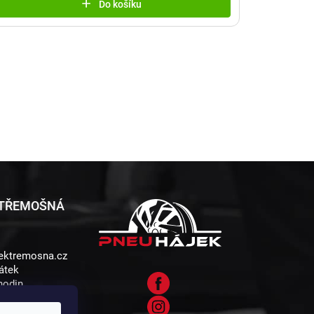
Do košíku
 TŘEMOŠNÁ
ektremosna.cz
átek
 hodin
5 , 330 11