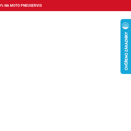
0% NA MOTO PNEUSERVIS
Nákupní
košík
příslušenství
Pneuservis
Bazar
Auto dopl