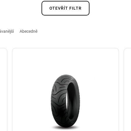
OTEVŘÍT FILTR
ávanější
Abecedně