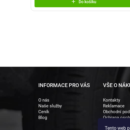
Do košíku
Z
INFORMACE PRO VÁS
VŠE O NÁ
á
O nás
Kontakty
p
Naše služby
Reklamace
a
Ceník
Obchodní po
Blog
Ochrana osob
t
Tento web p