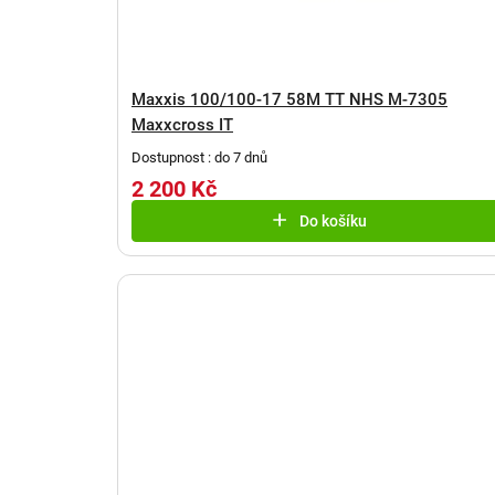
k
u
t
k
ů
t
Maxxis 100/100-17 58M TT NHS M-7305
ů
Maxxcross IT
Dostupnost : do 7 dnů
2 200 Kč
Do košíku