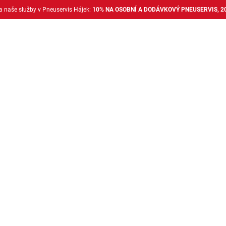
na naše služby v Pneuservis Hájek:
10% NA OSOBNÍ A DODÁVKOVÝ PNEUSERVIS, 2
Dodávkové pneu
Nákladní pneu
Alu disky + 