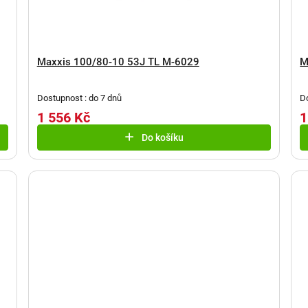
Maxxis 100/80-10 53J TL M-6029
M
Dostupnost : do 7 dnů
D
1 556 Kč
1
Do košíku