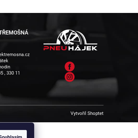
 TŘEMOŠNÁ
ektremosna.cz
átek
 hodin
5 , 330 11
Vytvořil Shoptet
Souhlasím