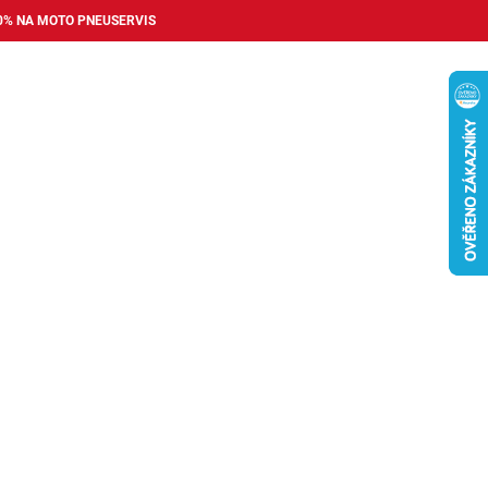
0% NA MOTO PNEUSERVIS
Nákupní
košík
příslušenství
Pneuservis
Bazar
Auto dopl