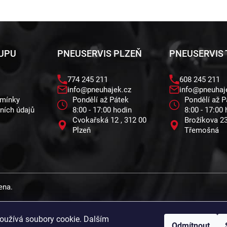
KUPU
PNEUSERVIS PLZEŇ
PNEUSERVIS
774 245 211
608 245 211
info@pneuhajek.cz
info@pneuhaj
dmínky
Pondělí až Pátek
Pondělí až P
ních údajů
8:00 - 17:00 hodin
8:00 - 17:00
Cvokařská 12 , 312 00
Brožíkova 23
Plzeň
Třemošná
ena.
oužívá soubory cookie. Dalším
Odmítnout