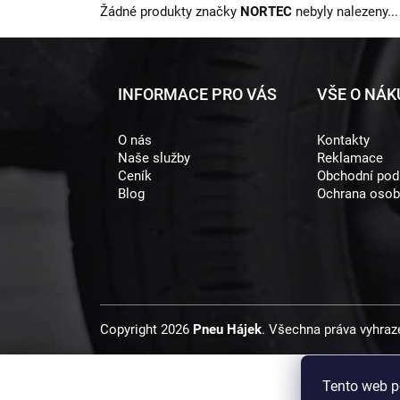
Žádné produkty značky
NORTEC
nebyly nalezeny...
Z
INFORMACE PRO VÁS
VŠE O NÁ
á
O nás
Kontakty
p
Naše služby
Reklamace
a
Ceník
Obchodní po
Blog
Ochrana osob
t
í
Copyright 2026
Pneu Hájek
. Všechna práva vyhraz
Tento web p