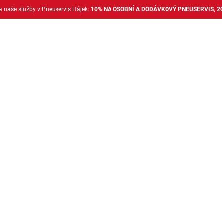
na naše služby v Pneuservis Hájek:
10% NA OSOBNÍ A DODÁVKOVÝ PNEUSERVIS, 2
Dodávkové pneu
Nákladní pneu
Alu disky + 