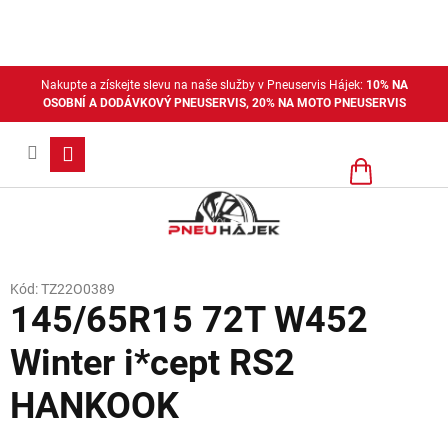
Přejít
na
obsah
Nakupte a získejte slevu na naše služby v Pneuservis Hájek:
10% NA
OSOBNÍ A DODÁVKOVÝ PNEUSERVIS, 20% NA MOTO PNEUSERVIS
Nákupní
košík
Kód:
TZ22O0389
145/65R15 72T W452
Winter i*cept RS2
HANKOOK