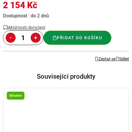
2 154 Kč
Měrná
Dostupnost : do 2 dnů
cena:
Možnosti doručení
PŘIDAT DO KOŠÍKU
Zeptat se
Sdílet
Související produkty
Skladem