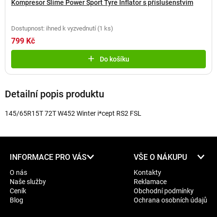
Kompresor Slime Power Sport Tyre Inflator s příslušenstvím
Dostupnost: ihned k vyzvednutí
(
1 ks
)
799 Kč
Do košíku
Detailní popis produktu
145/65R15T 72T W452 Winter i*cept RS2 FSL
Z
INFORMACE PRO VÁS
VŠE O NÁKUPU
á
O nás
Kontakty
p
Naše služby
Reklamace
a
Ceník
Obchodní podmínky
t
Blog
Ochrana osobních údajů
í