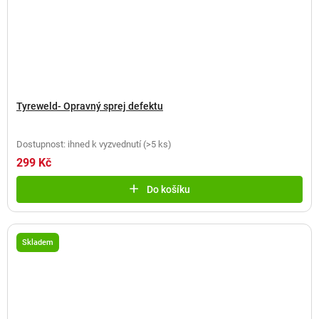
Tyreweld- Opravný sprej defektu
Dostupnost: ihned k vyzvednutí
(
>5 ks
)
299 Kč
Do košíku
Skladem