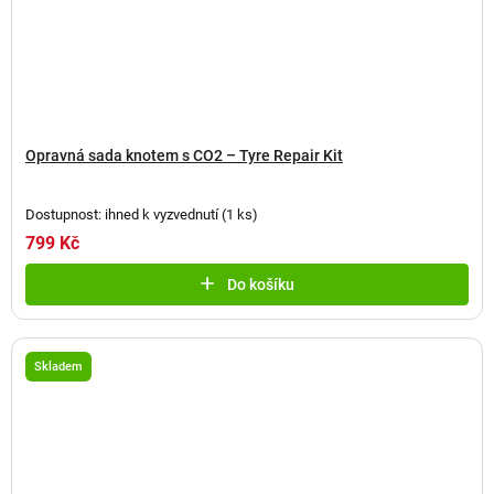
Opravná sada knotem s CO2 – Tyre Repair Kit
Dostupnost: ihned k vyzvednutí
(
1 ks
)
799 Kč
Do košíku
Skladem