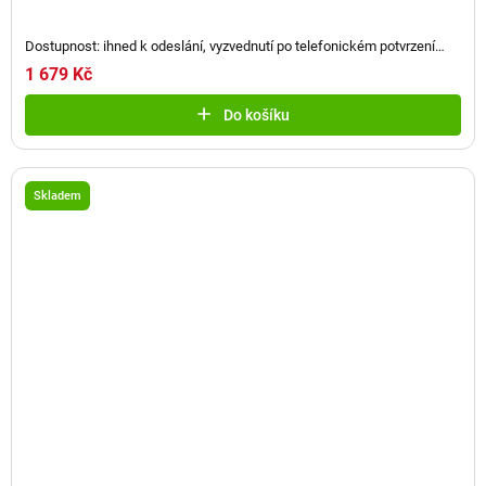
Dostupnost: ihned k odeslání, vyzvednutí po telefonickém potvrzení
(
2 ks
)
1 679 Kč
Do košíku
Skladem