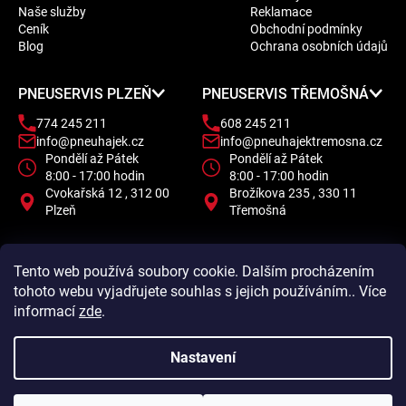
p
Naše služby
Reklamace
a
Ceník
Obchodní podmínky
t
Blog
Ochrana osobních údajů
í
PNEUSERVIS PLZEŇ
PNEUSERVIS TŘEMOŠNÁ
774 245 211
608 245 211
info@pneuhajek.cz
info@pneuhajektremosna.cz
Pondělí až Pátek
Pondělí až Pátek
8:00 - 17:00 hodin
8:00 - 17:00 hodin
Cvokařská 12 , 312 00
Brožíkova 235 , 330 11
Plzeň
Třemošná
Tento web používá soubory cookie. Dalším procházením
tohoto webu vyjadřujete souhlas s jejich používáním.. Více
informací
zde
.
Nastavení