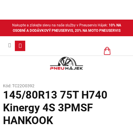
Přejít
na
obsah
Nakupte a získejte slevu na naše služby v Pneuservis Hájek:
10% NA
OSOBNÍ A DODÁVKOVÝ PNEUSERVIS, 20% NA MOTO PNEUSERVIS
Nákupní
košík
Kód:
TC22O0392
145/80R13 75T H740
Kinergy 4S 3PMSF
HANKOOK