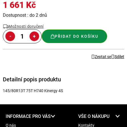
1 661 Kč
Měrná
Dostupnost : do 2 dnů
cena:
Možnosti doručení
PŘIDAT DO KOŠÍKU
Zeptat se
Sdílet
Detailní popis produktu
145/80R13T 75T H740 Kinergy 4S
Z
INFORMACE PRO VÁS
VŠE O NÁKUPU
á
O nás
Kontakty