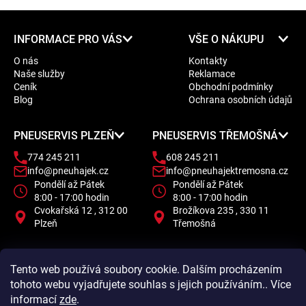
Z
INFORMACE PRO VÁS
VŠE O NÁKUPU
á
O nás
Kontakty
p
Naše služby
Reklamace
a
Ceník
Obchodní podmínky
t
Blog
Ochrana osobních údajů
í
PNEUSERVIS PLZEŇ
PNEUSERVIS TŘEMOŠNÁ
774 245 211
608 245 211
info@pneuhajek.cz
info@pneuhajektremosna.cz
Pondělí až Pátek
Pondělí až Pátek
8:00 - 17:00 hodin
8:00 - 17:00 hodin
Cvokařská 12 , 312 00
Brožíkova 235 , 330 11
Plzeň
Třemošná
Tento web používá soubory cookie. Dalším procházením
tohoto webu vyjadřujete souhlas s jejich používáním.. Více
informací
zde
.