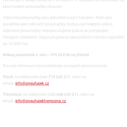
vycházejte z údajů uvedených ve velkém TP a podle rozměru disků, na
které budete pneumatiky obouvat.
Celoroční pneumatiky jsou aktuálně novým trendem. Rádi vám
poradíme jaké celoroční pneumatiky budou vaší nejlepší volbou.
Celoroční pneumatiky nedoporučujeme pokud se pohybujete
horských oblastech. Doporučujeme je zákazníkům s ročním nájezdem
do 10.000 Km.
Nákup pneumatik u nás = 10% SLEVA na přezutí
Pro více informací nás kontaktujte na našich provozovnách:
Plzeň
: na telefonním čísle
774 245 211,
nebo na
emailu
info@pneuhajek.cz
Třemošná
: na telefonním čísle
608 245 211,
nebo na
emailu
info@pneuhajektremosna.cz