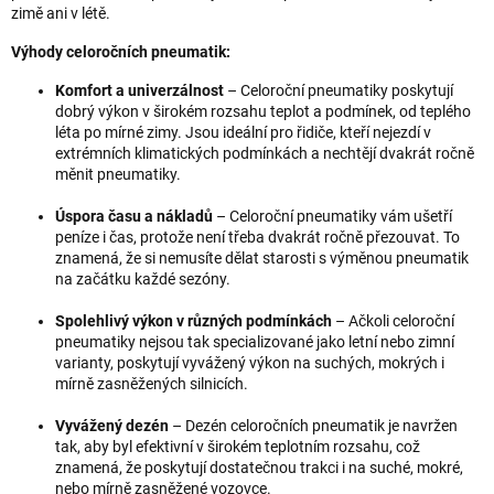
zimě ani v létě.
Výhody celoročních pneumatik:
Komfort a univerzálnost
– Celoroční pneumatiky poskytují
dobrý výkon v širokém rozsahu teplot a podmínek, od teplého
léta po mírné zimy. Jsou ideální pro řidiče, kteří nejezdí v
extrémních klimatických podmínkách a nechtějí dvakrát ročně
měnit pneumatiky.
Úspora času a nákladů
– Celoroční pneumatiky vám ušetří
peníze i čas, protože není třeba dvakrát ročně přezouvat. To
znamená, že si nemusíte dělat starosti s výměnou pneumatik
na začátku každé sezóny.
Spolehlivý výkon v různých podmínkách
– Ačkoli celoroční
pneumatiky nejsou tak specializované jako letní nebo zimní
varianty, poskytují vyvážený výkon na suchých, mokrých i
mírně zasněžených silnicích.
Vyvážený dezén
– Dezén celoročních pneumatik je navržen
tak, aby byl efektivní v širokém teplotním rozsahu, což
znamená, že poskytují dostatečnou trakci i na suché, mokré,
nebo mírně zasněžené vozovce.