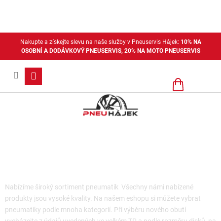
Přejít
na
obsah
Nakupte a získejte slevu na naše služby v Pneuservis Hájek:
10% NA
OSOBNÍ A DODÁVKOVÝ PNEUSERVIS, 20% NA MOTO PNEUSERVIS
Nákupní
košík
Osobní celoroční pneu
Nabízíme široký sortiment pneumatik Všechny námi nabízené
produkty jsou vysoké kvality. Na našem eshopu si můžete vybrat
pneumatiky podle mnoha kategorií. Při výběru nového obutí