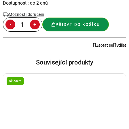
Měrná
Dostupnost : do 2 dnů
cena:
Možnosti doručení
PŘIDAT DO KOŠÍKU
Zeptat se
Sdílet
Související produkty
Skladem