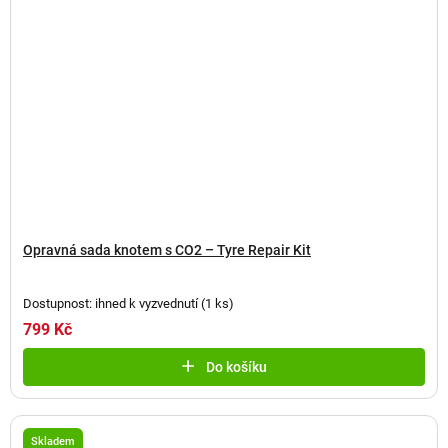
Opravná sada knotem s CO2 – Tyre Repair Kit
Dostupnost: ihned k vyzvednutí
(
1 ks
)
799 Kč
Do košíku
Skladem