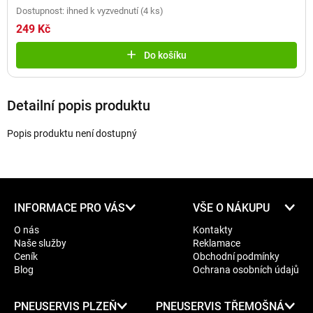
Dostupnost: ihned k vyzvednutí
(
4 ks
)
249 Kč
Do košíku
Detailní popis produktu
Popis produktu není dostupný
Z
INFORMACE PRO VÁS
VŠE O NÁKUPU
á
O nás
Kontakty
p
Naše služby
Reklamace
a
Ceník
Obchodní podmínky
t
Blog
Ochrana osobních údajů
í
PNEUSERVIS PLZEŇ
PNEUSERVIS TŘEMOŠNÁ