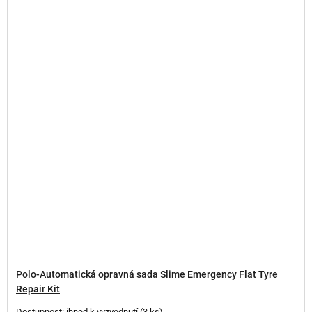
Polo-Automatická opravná sada Slime Emergency Flat Tyre
Repair Kit
Dostupnost: ihned k vyzvednutí
(
3 ks
)