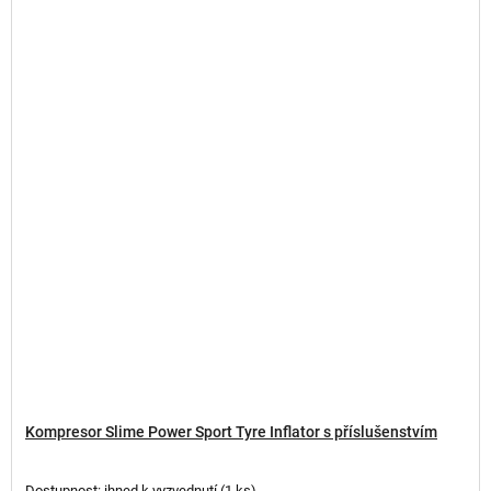
Kompresor Slime Power Sport Tyre Inflator s příslušenstvím
Dostupnost: ihned k vyzvednutí
(
1 ks
)