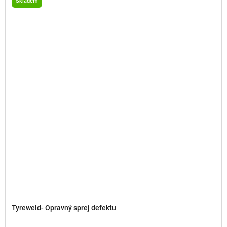
Skladem
Tyreweld- Opravný sprej defektu