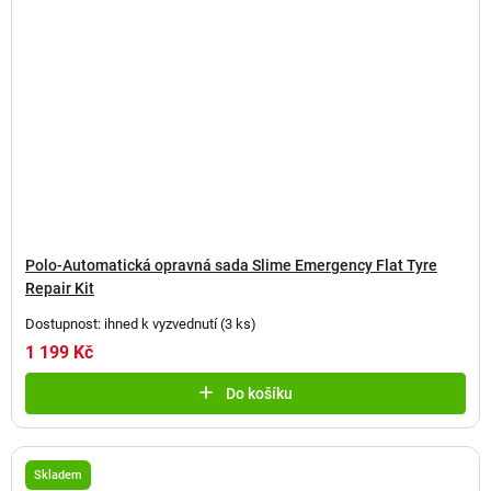
Polo-Automatická opravná sada Slime Emergency Flat Tyre
Repair Kit
Dostupnost: ihned k vyzvednutí
(
3 ks
)
1 199 Kč
Do košíku
Skladem