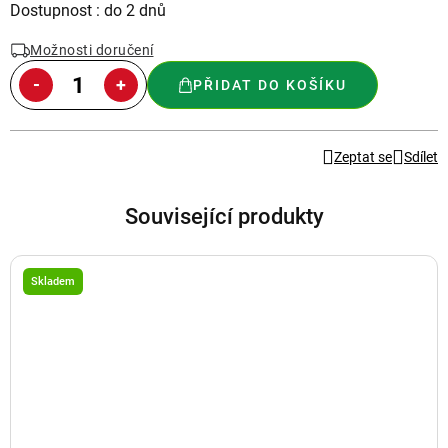
Měrná
Dostupnost : do 2 dnů
cena:
Možnosti doručení
PŘIDAT DO KOŠÍKU
Zeptat se
Sdílet
Související produkty
Skladem