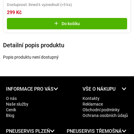
Dostupnost: ihned k vyzvednutí
(
>5 ks
)
299 Kč
Do košíku
Detailní popis produktu
Popis produktu není dostupný
Z
INFORMACE PRO VÁS
VŠE O NÁKUPU
á
O nás
Kontakty
p
Naše služby
Reklamace
a
Ceník
Obchodní podmínky
t
Blog
Ochrana osobních údajů
í
PNEUSERVIS PLZEŇ
PNEUSERVIS TŘEMOŠNÁ