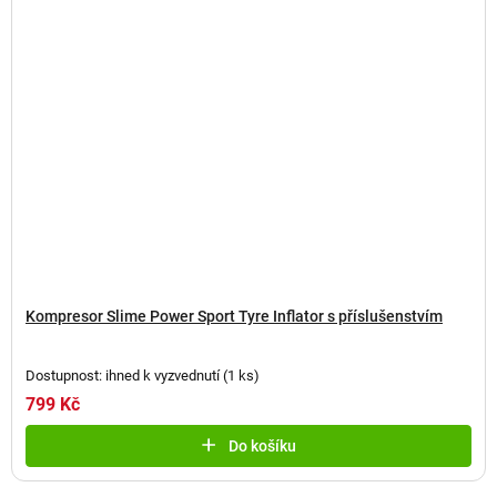
Kompresor Slime Power Sport Tyre Inflator s příslušenstvím
Dostupnost: ihned k vyzvednutí
(
1 ks
)
799 Kč
Do košíku