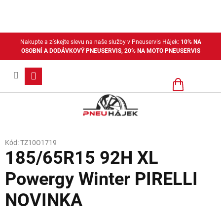
Přejít
na
obsah
Nakupte a získejte slevu na naše služby v Pneuservis Hájek:
10% NA
OSOBNÍ A DODÁVKOVÝ PNEUSERVIS, 20% NA MOTO PNEUSERVIS
Nákupní
košík
Kód:
TZ10O1719
185/65R15 92H XL
Powergy Winter PIRELLI
NOVINKA