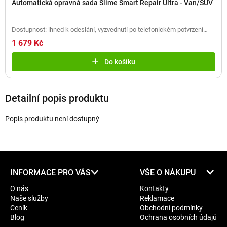
Automatická opravná sada Slime Smart Repair Ultra - Van/SUV
Dostupnost: ihned k odeslání, vyzvednutí po telefonickém potvrzení
(
2 ks
)
1 679 Kč
Do košíku
Detailní popis produktu
Popis produktu není dostupný
Z
INFORMACE PRO VÁS
VŠE O NÁKUPU
á
O nás
Kontakty
p
Naše služby
Reklamace
a
Ceník
Obchodní podmínky
t
Blog
Ochrana osobních údajů