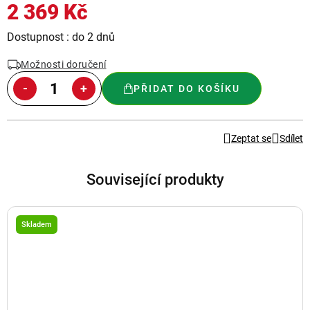
2 369 Kč
Měrná
Dostupnost : do 2 dnů
cena:
Možnosti doručení
PŘIDAT DO KOŠÍKU
Zeptat se
Sdílet
Související produkty
Skladem