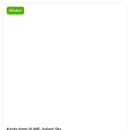
Skladem
Knoty 6mm SLIME- balení 5ks