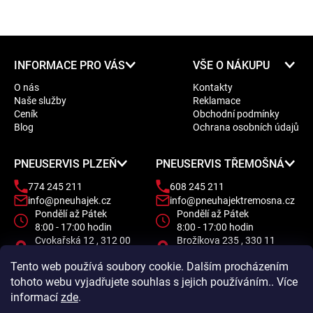
Z
INFORMACE PRO VÁS
VŠE O NÁKUPU
á
O nás
Kontakty
p
Naše služby
Reklamace
a
Ceník
Obchodní podmínky
t
Blog
Ochrana osobních údajů
í
PNEUSERVIS PLZEŇ
PNEUSERVIS TŘEMOŠNÁ
774 245 211
608 245 211
info@pneuhajek.cz
info@pneuhajektremosna.cz
Pondělí až Pátek
Pondělí až Pátek
8:00 - 17:00 hodin
8:00 - 17:00 hodin
Cvokařská 12 , 312 00
Brožíkova 235 , 330 11
Plzeň
Třemošná
Tento web používá soubory cookie. Dalším procházením
tohoto webu vyjadřujete souhlas s jejich používáním.. Více
informací
zde
.