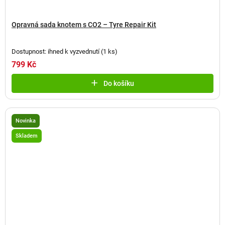
Opravná sada knotem s CO2 – Tyre Repair Kit
Dostupnost: ihned k vyzvednutí
(
1 ks
)
799 Kč
Do košíku
Novinka
Skladem