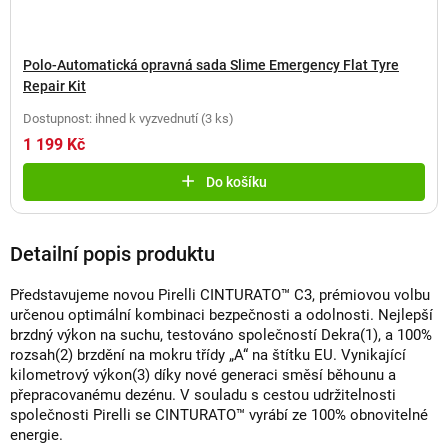
Polo-Automatická opravná sada Slime Emergency Flat Tyre
Repair Kit
Dostupnost: ihned k vyzvednutí
(
3 ks
)
1 199 Kč
Do košíku
Detailní popis produktu
Představujeme novou Pirelli CINTURATO™ C3, prémiovou volbu
určenou optimální kombinaci bezpečnosti a odolnosti. Nejlepší
brzdný výkon na suchu, testováno společností Dekra(1), a 100%
rozsah(2) brzdění na mokru třídy „A“ na štítku EU. Vynikající
kilometrový výkon(3) díky nové generaci směsí běhounu a
přepracovanému dezénu. V souladu s cestou udržitelnosti
společnosti Pirelli se CINTURATO™ vyrábí ze 100% obnovitelné
energie.