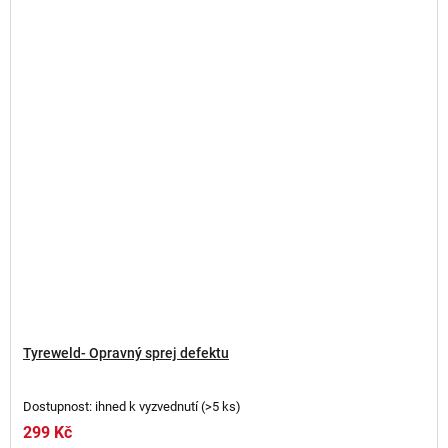
Tyreweld- Opravný sprej defektu
Dostupnost: ihned k vyzvednutí
(
>5 ks
)
299 Kč