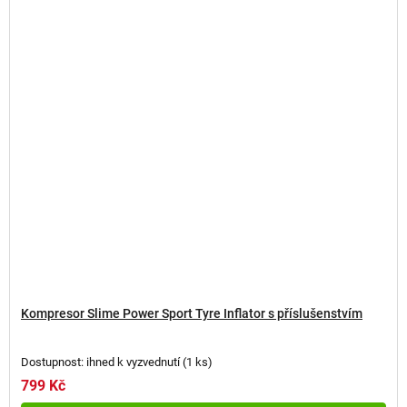
Kompresor Slime Power Sport Tyre Inflator s příslušenstvím
Dostupnost: ihned k vyzvednutí
(
1 ks
)
799 Kč