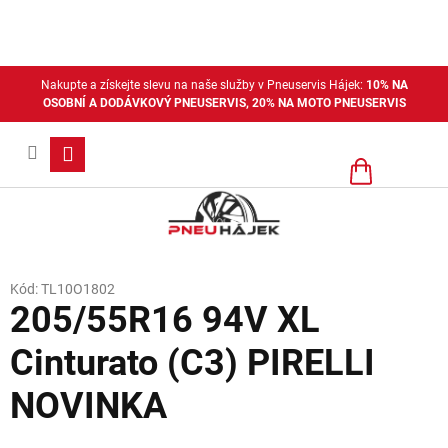
Přejít
na
obsah
Nakupte a získejte slevu na naše služby v Pneuservis Hájek:
10% NA
OSOBNÍ A DODÁVKOVÝ PNEUSERVIS, 20% NA MOTO PNEUSERVIS
Nákupní
košík
Kód:
TL10O1802
205/55R16 94V XL
Cinturato (C3) PIRELLI
NOVINKA