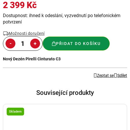
2 399 Kč
Měrná
Dostupnost: ihned k odeslání, vyzvednutí po telefonickém
cena:
potvrzení
Možnosti doručení
PŘIDAT DO KOŠÍKU
Nový Dezén Pirelli Cinturato C3
Zeptat se
Sdílet
Související produkty
Skladem