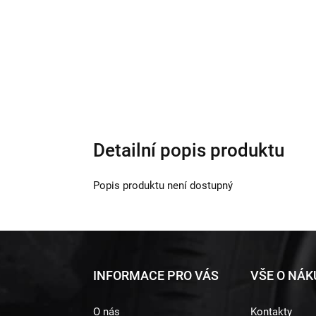
Detailní popis produktu
Popis produktu není dostupný
Z
INFORMACE PRO VÁS
VŠE O NÁ
á
O nás
Kontakty