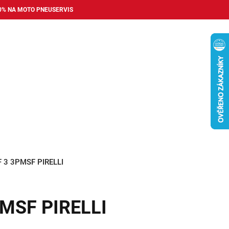
0% NA MOTO PNEUSERVIS
Nákupní
košík
příslušenství
Pneuservis
Bazar
Auto dopl
F 3 3PMSF PIRELLI
PMSF PIRELLI