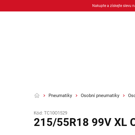
Přejít
Nakupte a získejte slevu 
na
obsah
Osobní pneu
Moto pneu + duše
Pneumatiky
Osobní pneumatiky
Oso
Domů
Kód:
TC10O1529
215/55R18 99V XL C