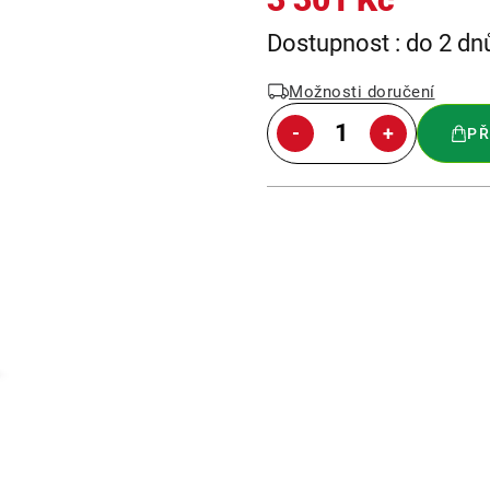
Měrná
Dostupnost : do 2 dn
cena:
Možnosti doručení
PŘ