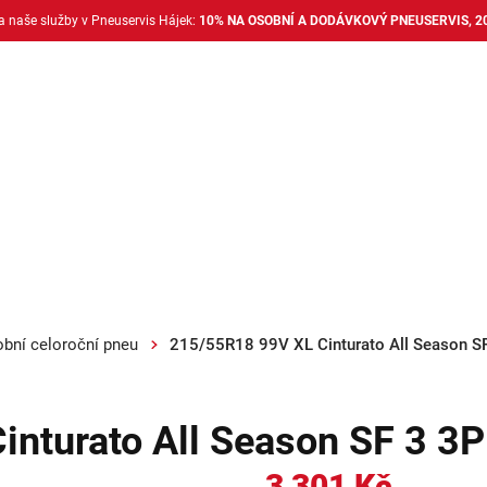
na naše služby v Pneuservis Hájek:
10% NA OSOBNÍ A DODÁVKOVÝ PNEUSERVIS, 2
Dodávkové pneu
Nákladní pneu
Alu disky + 
bní celoroční pneu
215/55R18 99V XL Cinturato All Season S
inturato All Season SF 3 3
3 301 Kč