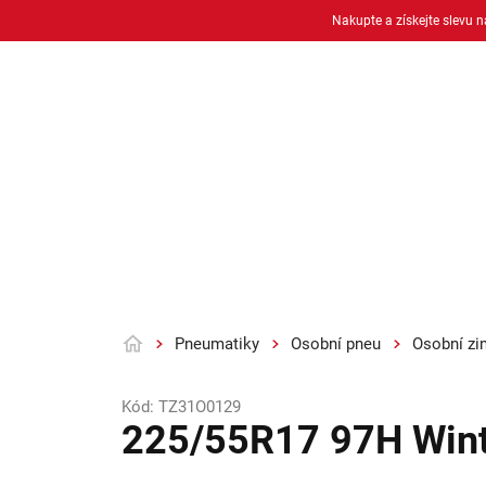
Přejít
Nakupte a získejte slevu 
na
obsah
Osobní pneu
Moto pneu + duše
Pneumatiky
Osobní pneu
Osobní zi
Domů
Kód:
TZ31O0129
225/55R17 97H Win