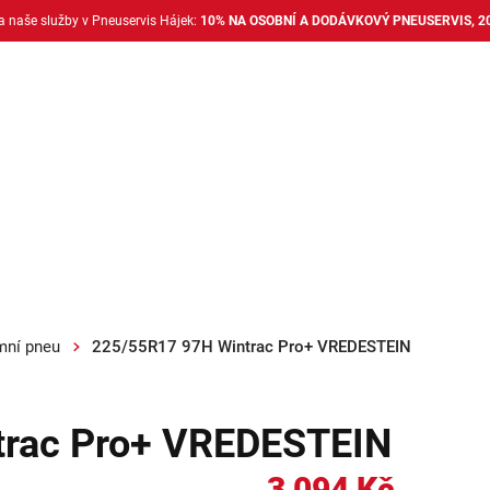
na naše služby v Pneuservis Hájek:
10% NA OSOBNÍ A DODÁVKOVÝ PNEUSERVIS, 2
Dodávkové pneu
Nákladní pneu
Alu disky + 
mní pneu
225/55R17 97H Wintrac Pro+ VREDESTEIN
trac Pro+ VREDESTEIN
3 094 Kč