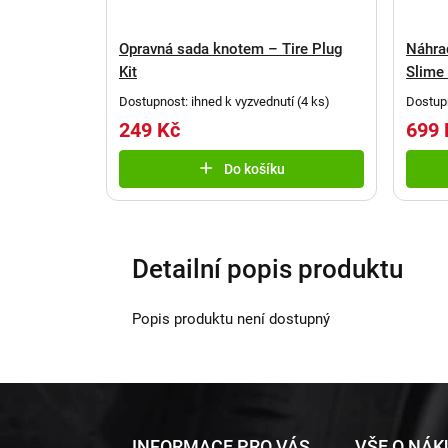
Opravná sada knotem – Tire Plug
Náhra
Kit
Slime
Dostupnost: ihned k vyzvednutí
(
4 ks
)
Dostupn
249 Kč
699 
Do košíku
Detailní popis produktu
Popis produktu není dostupný
Z
INFORMACE PRO VÁS
VŠE O NÁ