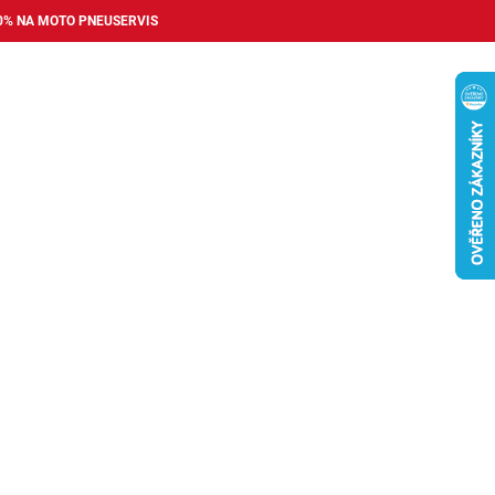
0% NA MOTO PNEUSERVIS
Nákupní
košík
příslušenství
Pneuservis
Bazar
Auto dopl