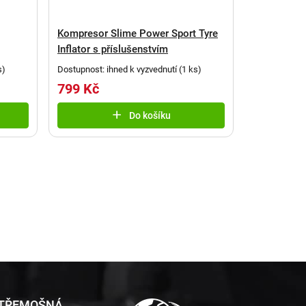
Kompresor Slime Power Sport Tyre
Inflator s příslušenstvím
s
)
Dostupnost: ihned k vyzvednutí
(
1 ks
)
799 Kč
Do košíku
 TŘEMOŠNÁ