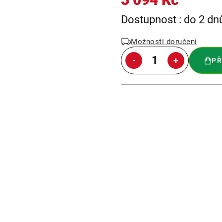
Měrná
Dostupnost : do 2 dn
cena:
Možnosti doručení
PŘ