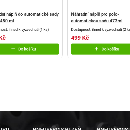
dní náplň do automatické sady
Náhradní náplň pro polo-
 450 ml
automatickou sadu 473ml
ost: ihned k vyzvednutí
(
1 ks
)
Dostupnost: ihned k vyzvednutí
(
2 k
Kč
499 Kč
Do košíku
Do košíku
KUPU
PNEUSERVIS PLZEŇ
PNEUSERVIS