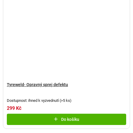
Tyreweld- Opravný sprej defektu
Dostupnost: ihned k vyzvednutí
(
>5 ks
)
299 Kč
Do košíku