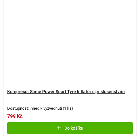
Kompresor Slime Power Sport Tyre Inflator s příslušenstvím
Dostupnost: ihned k vyzvednutí
(
1 ks
)
799 Kč
Do košíku