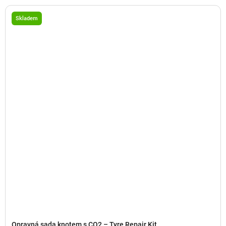
Skladem
Opravná sada knotem s CO2 – Tyre Repair Kit