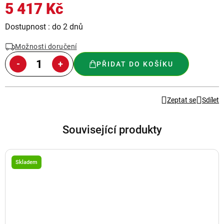
5 417 Kč
Měrná
Dostupnost : do 2 dnů
cena:
Možnosti doručení
PŘIDAT DO KOŠÍKU
Zeptat se
Sdílet
Související produkty
Skladem