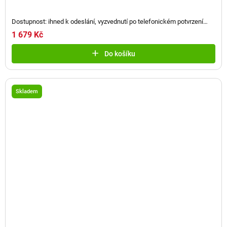
Dostupnost: ihned k odeslání, vyzvednutí po telefonickém potvrzení
(
2 ks
)
1 679 Kč
Do košíku
Skladem