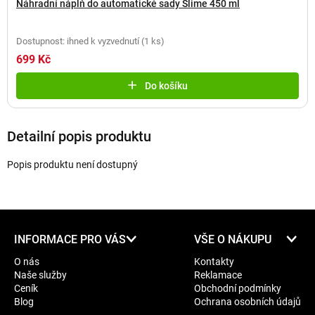
Náhradní náplň do automatické sady Slime 450 ml
Dostupnost: ihned k vyzvednutí
(
1 ks
)
699 Kč
Do košíku
Detailní popis produktu
Popis produktu není dostupný
Z
INFORMACE PRO VÁS
VŠE O NÁKUPU
á
O nás
Kontakty
p
Naše služby
Reklamace
a
Ceník
Obchodní podmínky
t
Blog
Ochrana osobních údajů