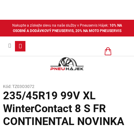
Přejít
na
obsah
Nakupte a získejte slevu na naše služby v Pneuservis Hájek:
10% NA
OSOBNÍ A DODÁVKOVÝ PNEUSERVIS, 20% NA MOTO PNEUSERVIS
Nákupní
košík
Kód:
TZ03O3072
235/45R19 99V XL
WinterContact 8 S FR
CONTINENTAL NOVINKA