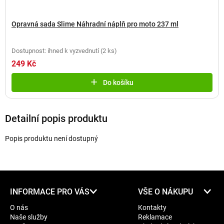
Opravná sada Slime Náhradní náplň pro moto 237 ml
Dostupnost: ihned k vyzvednutí
(
2 ks
)
249 Kč
Do košíku
Detailní popis produktu
Popis produktu není dostupný
Z
INFORMACE PRO VÁS
VŠE O NÁKUPU
á
O nás
Kontakty
p
Naše služby
Reklamace
a