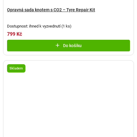
Opravná sada knotem s CO2 – Tyre Repair Kit
Dostupnost: ihned k vyzvednutí
(
1 ks
)
799 Kč
Do košíku
Skladem