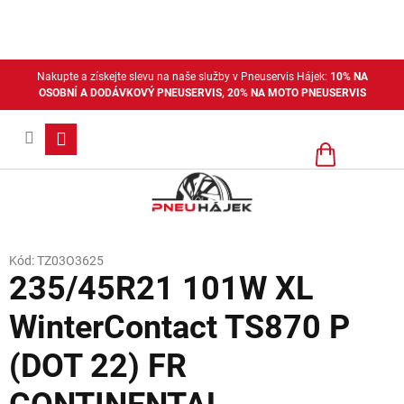
Přejít
na
obsah
Nakupte a získejte slevu na naše služby v Pneuservis Hájek:
10% NA
OSOBNÍ A DODÁVKOVÝ PNEUSERVIS, 20% NA MOTO PNEUSERVIS
Nákupní
košík
Kód:
TZ03O3625
235/45R21 101W XL
WinterContact TS870 P
(DOT 22) FR