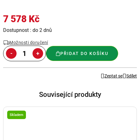
7 578 Kč
Měrná
Dostupnost : do 2 dnů
cena:
Možnosti doručení
PŘIDAT DO KOŠÍKU
Zeptat se
Sdílet
Související produkty
Skladem