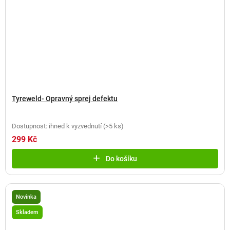
Tyreweld- Opravný sprej defektu
Dostupnost: ihned k vyzvednutí
(
>5 ks
)
299 Kč
Do košíku
Novinka
Skladem