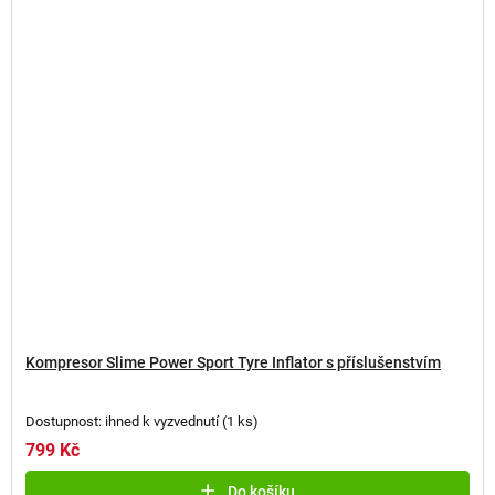
Kompresor Slime Power Sport Tyre Inflator s příslušenstvím
Dostupnost: ihned k vyzvednutí
(
1 ks
)
799 Kč
Do košíku