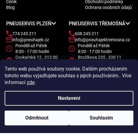
Ceník
Obchodní podmínky
t
Blog
Ochrana osobních údajů
í
PNEUSERVIS PLZEŇ
PNEUSERVIS TŘEMOŠNÁ
774 245 211
608 245 211
info@pneuhajek.cz
info@pneuhajektremosna.cz
Pondělí až Pátek
Pondělí až Pátek
8:00 - 17:00 hodin
8:00 - 17:00 hodin
Cvokařská 12 , 312 00
Brožíkova 235 , 330 11
Plzeň
Třemošná
Tento web používá soubory cookie. Dalším procházením
tohoto webu vyjadřujete souhlas s jejich používáním.. Více
informací
zde
.
Nastavení
Odmítnout
Souhlasím
Vytvořil Shoptet