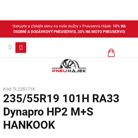
Přejít
na
obsah
Nakupte a získejte slevu na naše služby v Pneuservis Hájek:
10% NA
OSOBNÍ A DODÁVKOVÝ PNEUSERVIS, 20% NA MOTO PNEUSERVIS
Nákupní
košík
Kód:
TL22S1718
235/55R19 101H RA33
Dynapro HP2 M+S
HANKOOK