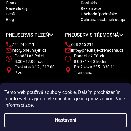
O nás
Kontakty
p
Naše služby
Reklamace
a
Ceník
Obchodní podmínky
t
Blog
Ochrana osobních údajů
í
PNEUSERVIS PLZEŇ
PNEUSERVIS TŘEMOŠNÁ
774 245 211
608 245 211
info@pneuhajek.cz
info@pneuhajektremosna.cz
Pondělí až Pátek
Pondělí až Pátek
8:00 - 17:00 hodin
8:00 - 17:00 hodin
Cvokařská 12 , 312 00
Brožíkova 235 , 330 11
Plzeň
Třemošná
Tento web používá soubory cookie. Dalším procházením
tohoto webu vyjadřujete souhlas s jejich používáním.. Více
informací
zde
.
Nastavení