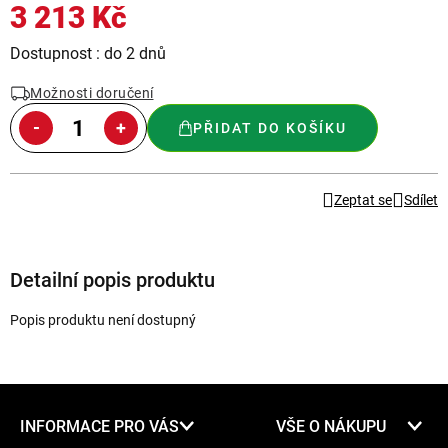
3 213 Kč
Měrná
Dostupnost : do 2 dnů
cena:
Možnosti doručení
PŘIDAT DO KOŠÍKU
Zeptat se
Sdílet
Detailní popis produktu
Popis produktu není dostupný
Z
INFORMACE PRO VÁS
VŠE O NÁKUPU
á