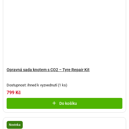
Opravná sada knotem s CO2 – Tyre Repair Kit
Dostupnost: ihned k vyzvednutí
(
1 ks
)
799 Kč
Do košíku
Novinka