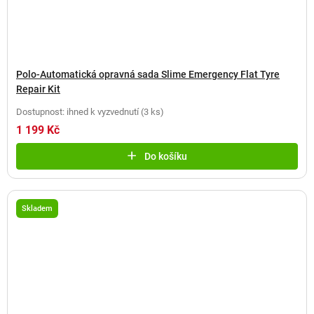
Polo-Automatická opravná sada Slime Emergency Flat Tyre
Repair Kit
Dostupnost: ihned k vyzvednutí
(
3 ks
)
1 199 Kč
Do košíku
Skladem