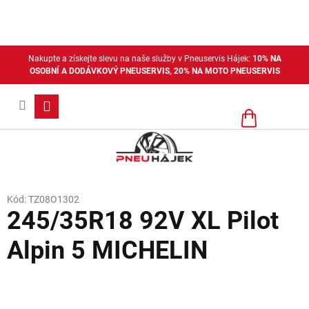
Přejít
na
obsah
Nakupte a získejte slevu na naše služby v Pneuservis Hájek:
10% NA
OSOBNÍ A DODÁVKOVÝ PNEUSERVIS, 20% NA MOTO PNEUSERVIS
Nákupní
košík
Kód:
TZ08O1302
245/35R18 92V XL Pilot
Alpin 5 MICHELIN