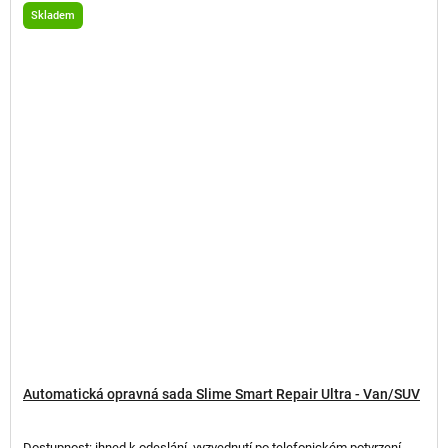
Skladem
Automatická opravná sada Slime Smart Repair Ultra - Van/SUV
Dostupnost: ihned k odeslání, vyzvednutí po telefonickém potvrzení