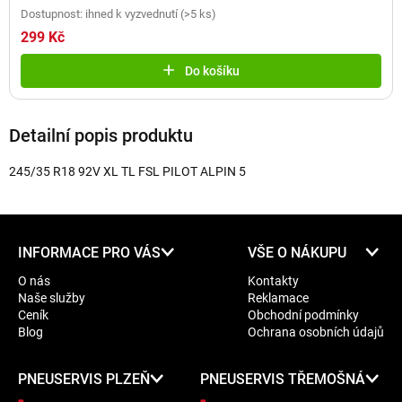
Dostupnost: ihned k vyzvednutí
(
>5 ks
)
299 Kč
Do košíku
Detailní popis produktu
245/35 R18 92V XL TL FSL PILOT ALPIN 5
Z
INFORMACE PRO VÁS
VŠE O NÁKUPU
á
O nás
Kontakty
p
Naše služby
Reklamace
a
Ceník
Obchodní podmínky
t
Blog
Ochrana osobních údajů
í
PNEUSERVIS PLZEŇ
PNEUSERVIS TŘEMOŠNÁ