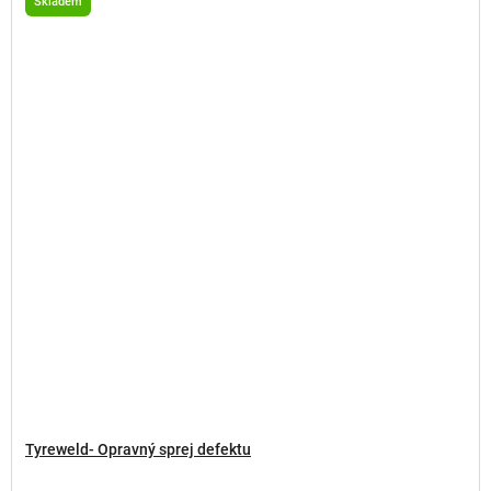
Skladem
Tyreweld- Opravný sprej defektu