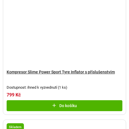
Kompresor Slime Power Sport Tyre Inflator s příslušenstvím
Dostupnost: ihned k vyzvednutí
(
1 ks
)
799 Kč
Do košíku
Skladem