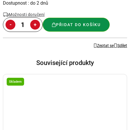
Měrná
Dostupnost : do 2 dnů
cena:
Možnosti doručení
PŘIDAT DO KOŠÍKU
Zeptat se
Sdílet
Související produkty
Skladem