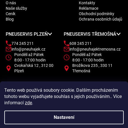
O nás
Kontakty
p
Naše služby
Reklamace
a
Ceník
Obchodní podmínky
t
Blog
Ochrana osobních údajů
í
PNEUSERVIS PLZEŇ
PNEUSERVIS TŘEMOŠNÁ
774 245 211
608 245 211
info@pneuhajek.cz
info@pneuhajektremosna.cz
Pondělí až Pátek
Pondělí až Pátek
8:00 - 17:00 hodin
8:00 - 17:00 hodin
Cvokařská 12 , 312 00
Brožíkova 235 , 330 11
Plzeň
Třemošná
Tento web používá soubory cookie. Dalším procházením
tohoto webu vyjadřujete souhlas s jejich používáním.. Více
informací
zde
.
Nastavení