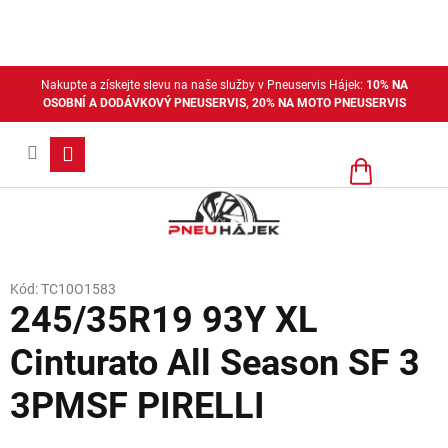
Přejít
na
obsah
Nakupte a získejte slevu na naše služby v Pneuservis Hájek:
10% NA
OSOBNÍ A DODÁVKOVÝ PNEUSERVIS, 20% NA MOTO PNEUSERVIS
Nákupní
košík
Kód:
TC10O1583
245/35R19 93Y XL
Cinturato All Season SF 3
3PMSF PIRELLI