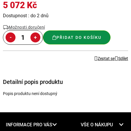
5 072 Kč
Měrná
Dostupnost : do 2 dnů
cena:
Možnosti doručení
PŘIDAT DO KOŠÍKU
Zeptat se
Sdílet
Detailní popis produktu
Popis produktu není dostupný
Z
INFORMACE PRO VÁS
VŠE O NÁKUPU
á