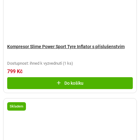
Kompresor Slime Power Sport Tyre Inflator s příslušenstvím
Dostupnost: ihned k vyzvednutí
(
1 ks
)
799 Kč
Do košíku
Skladem