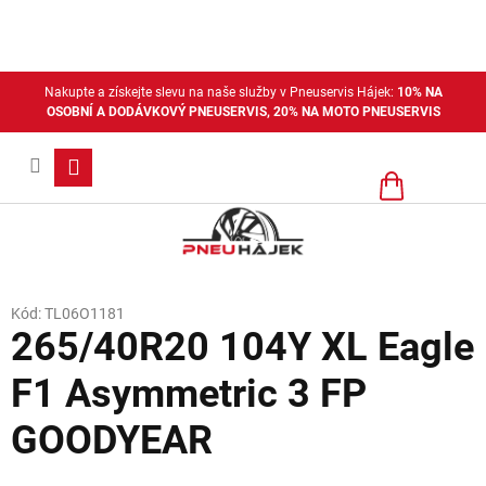
Přejít
na
obsah
Nakupte a získejte slevu na naše služby v Pneuservis Hájek:
10% NA
OSOBNÍ A DODÁVKOVÝ PNEUSERVIS, 20% NA MOTO PNEUSERVIS
Nákupní
košík
Kód:
TL06O1181
265/40R20 104Y XL Eagle
F1 Asymmetric 3 FP
GOODYEAR