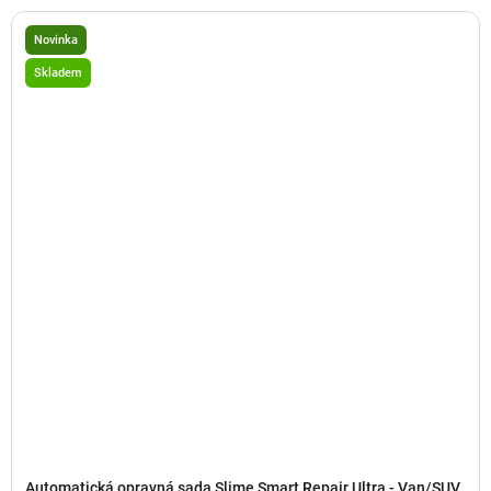
Novinka
Skladem
Automatická opravná sada Slime Smart Repair Ultra - Van/SUV