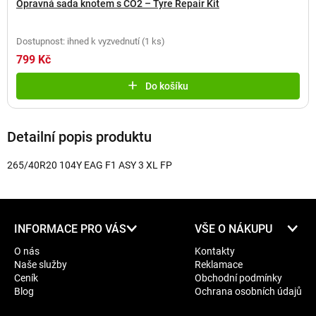
Opravná sada knotem s CO2 – Tyre Repair Kit
Dostupnost: ihned k vyzvednutí
(
1 ks
)
799 Kč
Do košíku
Detailní popis produktu
265/40R20 104Y EAG F1 ASY 3 XL FP
Z
INFORMACE PRO VÁS
VŠE O NÁKUPU
á
O nás
Kontakty
p
Naše služby
Reklamace
a
Ceník
Obchodní podmínky
t
Blog
Ochrana osobních údajů
í