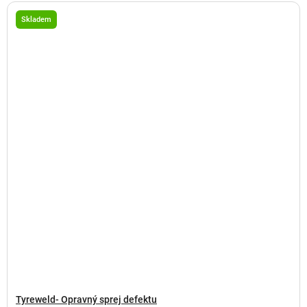
Skladem
Tyreweld- Opravný sprej defektu