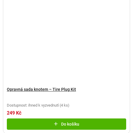
Opravná sada knotem – Tire Plug Kit
Dostupnost: ihned k vyzvednutí
(
4 ks
)
249 Kč
Do košíku