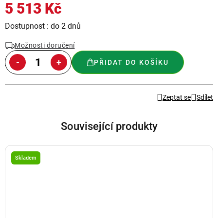
5 513 Kč
Měrná
Dostupnost : do 2 dnů
cena:
Možnosti doručení
PŘIDAT DO KOŠÍKU
Zeptat se
Sdílet
Související produkty
Skladem