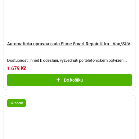
Automatická opravná sada Slime Smart Repair Ultra - Van/SUV
Dostupnost: ihned k odeslání, vyzvednutí po telefonickém potvrzení
(
2 ks
)
1 679 Kč
Do košíku
Skladem