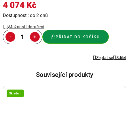
4 074 Kč
Měrná
Dostupnost : do 2 dnů
cena:
Možnosti doručení
PŘIDAT DO KOŠÍKU
Zeptat se
Sdílet
Související produkty
Skladem