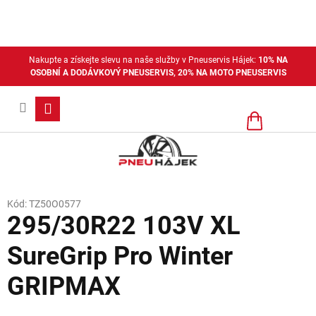
Přejít
na
obsah
Nakupte a získejte slevu na naše služby v Pneuservis Hájek:
10% NA
OSOBNÍ A DODÁVKOVÝ PNEUSERVIS, 20% NA MOTO PNEUSERVIS
Nákupní
košík
Kód:
TZ50O0577
295/30R22 103V XL
SureGrip Pro Winter
GRIPMAX