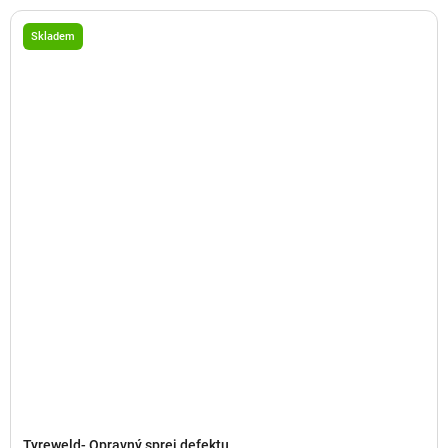
Skladem
Tyreweld- Opravný sprej defektu