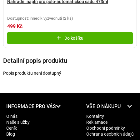
Náhradní náplň pro polo-automatickou sadu 473ml
Dostupnost: ihned k vyzvednutí
(
2 ks
)
499 Kč
Do košíku
Detailní popis produktu
Popis produktu není dostupný
Z
INFORMACE PRO VÁS
VŠE O NÁKUPU
á
O nás
Kontakty
p
Naše služby
Reklamace
a
Ceník
Obchodní podmínky
t
Blog
Ochrana osobních údajů