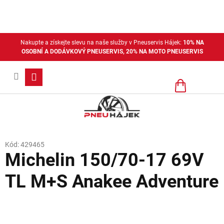
Přejít
na
obsah
Nakupte a získejte slevu na naše služby v Pneuservis Hájek:
10% NA
OSOBNÍ A DODÁVKOVÝ PNEUSERVIS, 20% NA MOTO PNEUSERVIS
Nákupní
košík
Kód:
429465
Michelin 150/70-17 69V
TL M+S Anakee Adventure