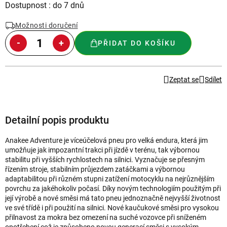
Měrná
Dostupnost : do 7 dnů
cena:
Možnosti doručení
PŘIDAT DO KOŠÍKU
Zeptat se
Sdílet
Detailní popis produktu
Anakee Adventure je víceúčelová pneu pro velká endura, která jim
umožňuje jak impozantní trakci při jízdě v terénu, tak výbornou
stabilitu při vyšších rychlostech na silnici. Vyznačuje se přesným
řízením stroje, stabilním průjezdem zatáčkami a výbornou
adaptabilitou při různém stupni zatížení motocyklu na nejrůznějším
povrchu za jakéhokoliv počasí. Díky novým technologiím použitým při
její výrobě a nové směsi má tato pneu jednoznačně nejvyšší životnost
ve své třídě i při použití na silnici. Nové kaučukové směsi pro vysokou
přilnavost za mokra bez omezení na suché vozovce při sníženém