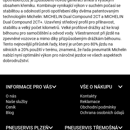
opotřebení,což je způsobeno novou generací směsi s vysokým
obsahem křemíku. Kombinuje vynikající výkon v suchém počasí se
stabilitou a odolností proti opotřebení díky dvěma patentovaným
technologiím Michelin: MICHELIN Dual Compound 2CT a MICHELIN
Dual Compound 2CT+. Uzavřený středový profil pro přilnavost,
stabilitu a velký počet kilometrů. Velké profilové drážky až ke kraji
běhounu pro samočištění a odvod vody. Všestrannost při jízdě na
zpevněné vozovce a mimo díky přizpůsobeným drážkám běhounu.
Tento nejnovější přírůstek řady, který je určen pro 80% jízdu na
silnicích a 20% použití v terénu, znamená, že řada pneumatik Michelin
nabízí nyní optimální výkon pro náročné jezdce ve všech aspektech
dobrodružství.
Z
INFORMACE PRO VÁS
VŠE O NÁKUPU
á
O nás
Kontakty
p
Naše služby
Reklamace
a
Ceník
Obchodní podmínky
t
Blog
Ochrana osobních údajů
í
PNEUSERVIS PLZEŇ
PNEUSERVIS TŘEMOŠNÁ