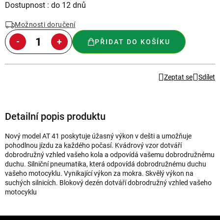
Měrná
Dostupnost : do 12 dnů
cena:
Možnosti doručení
PŘIDAT DO KOŠÍKU
Zeptat se
Sdílet
Detailní popis produktu
Nový model AT 41 poskytuje úžasný výkon v dešti a umožňuje
pohodlnou jízdu za každého počasí. Kvádrový vzor dotváří
dobrodružný vzhled vašeho kola a odpovídá vašemu dobrodružnému
duchu. Silniční pneumatika, která odpovídá dobrodružnému duchu
vašeho motocyklu. Vynikající výkon za mokra. Skvělý výkon na
suchých silnicích. Blokový dezén dotváří dobrodružný vzhled vašeho
motocyklu