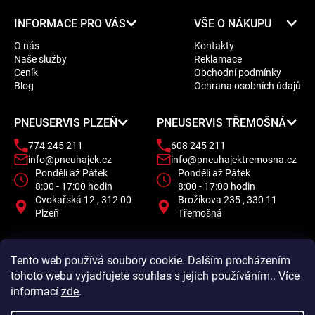
Z
INFORMACE PRO VÁS
VŠE O NÁKUPU
á
O nás
Kontakty
p
Naše služby
Reklamace
a
Ceník
Obchodní podmínky
t
Blog
Ochrana osobních údajů
í
PNEUSERVIS PLZEŇ
PNEUSERVIS TŘEMOŠNÁ
774 245 211
608 245 211
info@pneuhajek.cz
info@pneuhajektremosna.cz
Pondělí až Pátek
Pondělí až Pátek
8:00 - 17:00 hodin
8:00 - 17:00 hodin
Cvokařská 12 , 312 00
Brožíkova 235 , 330 11
Plzeň
Třemošná
Tento web používá soubory cookie. Dalším procházením
tohoto webu vyjadřujete souhlas s jejich používáním.. Více
informací
zde
.