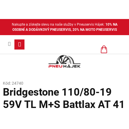
Přejít
na
obsah
Nakupte a získejte slevu na naše služby v Pneuservis Hájek:
10% NA
OSOBNÍ A DODÁVKOVÝ PNEUSERVIS, 20% NA MOTO PNEUSERVIS
Nákupní
košík
Kód:
24740
Bridgestone 110/80-19
59V TL M+S Battlax AT 41