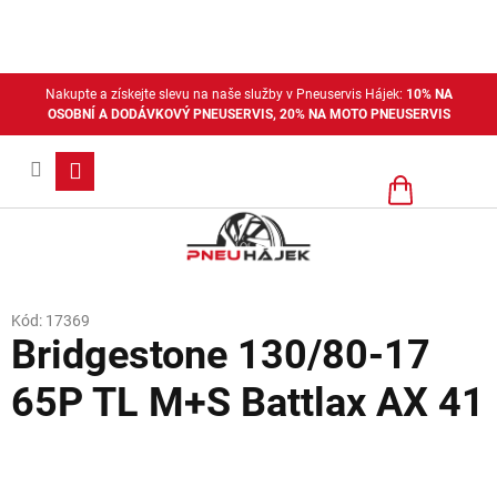
Přejít
na
obsah
Nakupte a získejte slevu na naše služby v Pneuservis Hájek:
10% NA
OSOBNÍ A DODÁVKOVÝ PNEUSERVIS, 20% NA MOTO PNEUSERVIS
Nákupní
košík
Kód:
17369
Bridgestone 130/80-17
65P TL M+S Battlax AX 41