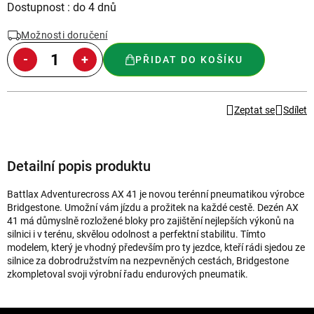
Měrná
Dostupnost : do 4 dnů
cena:
Možnosti doručení
PŘIDAT DO KOŠÍKU
Zeptat se
Sdílet
Detailní popis produktu
Battlax Adventurecross AX 41 je novou terénní pneumatikou výrobce
Bridgestone. Umožní vám jízdu a prožitek na každé cestě. Dezén AX
41 má důmyslně rozložené bloky pro zajištění nejlepších výkonů na
silnici i v terénu, skvělou odolnost a perfektní stabilitu. Tímto
modelem, který je vhodný především pro ty jezdce, kteří rádi sjedou ze
silnice za dobrodružstvím na nezpevněných cestách, Bridgestone
zkompletoval svoji výrobní řadu endurových pneumatik.