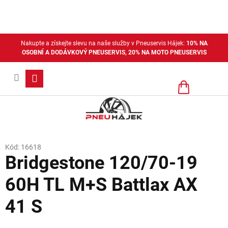
Přejít
na
obsah
Nakupte a získejte slevu na naše služby v Pneuservis Hájek:
10% NA
OSOBNÍ A DODÁVKOVÝ PNEUSERVIS, 20% NA MOTO PNEUSERVIS
Nákupní
košík
Kód:
16618
Bridgestone 120/70-19
60H TL M+S Battlax AX
41 S