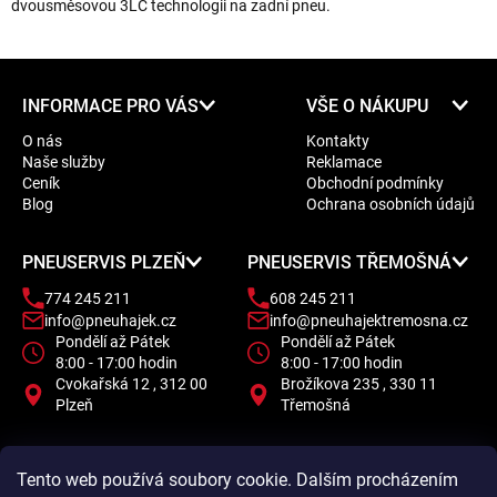
dvousměsovou 3LC technologii na zadní pneu.
Z
INFORMACE PRO VÁS
VŠE O NÁKUPU
á
O nás
Kontakty
p
Naše služby
Reklamace
a
Ceník
Obchodní podmínky
t
Blog
Ochrana osobních údajů
í
PNEUSERVIS PLZEŇ
PNEUSERVIS TŘEMOŠNÁ
774 245 211
608 245 211
info@pneuhajek.cz
info@pneuhajektremosna.cz
Pondělí až Pátek
Pondělí až Pátek
8:00 - 17:00 hodin
8:00 - 17:00 hodin
Cvokařská 12 , 312 00
Brožíkova 235 , 330 11
Plzeň
Třemošná
Tento web používá soubory cookie. Dalším procházením