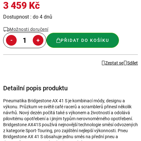
3 459 Kč
Měrná
Dostupnost : do 4 dnů
cena:
Možnosti doručení
PŘIDAT DO KOŠÍKU
Zeptat se
Sdílet
Detailní popis produktu
Pneumatika Bridgestone AX 41 S je kombinací módy, designu a
výkonu. Průzkum ve světě café racerů a scramblerů přinesl několik
návrhů. Nový dezén počítá také s výkonem a životností a odolává
pilovitému opotřebení a i jiným typům nerovnoměrného opotřebení.
Bridgestone AX41S používá nejnovější technologie směsí odvozených
z kategorie Sport-Touring, pro zajištění nejlepší výkonnosti. Pneu
Bridgestone AX 41 S obsahuje jednu směs na přední pneu a