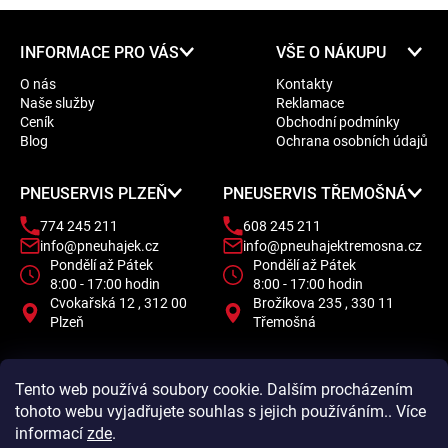
Z
INFORMACE PRO VÁS
VŠE O NÁKUPU
á
O nás
Kontakty
p
Naše služby
Reklamace
a
Ceník
Obchodní podmínky
t
Blog
Ochrana osobních údajů
í
PNEUSERVIS PLZEŇ
PNEUSERVIS TŘEMOŠNÁ
774 245 211
608 245 211
info@pneuhajek.cz
info@pneuhajektremosna.cz
Pondělí až Pátek
Pondělí až Pátek
8:00 - 17:00 hodin
8:00 - 17:00 hodin
Cvokařská 12 , 312 00
Brožíkova 235 , 330 11
Plzeň
Třemošná
Tento web používá soubory cookie. Dalším procházením
tohoto webu vyjadřujete souhlas s jejich používáním.. Více
informací
zde
.