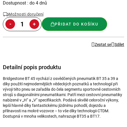
Měrná
Dostupnost : do 4 dnů
cena:
Možnosti doručení
PŘIDAT DO KOŠÍKU
Zeptat se
Sdílet
Detailní popis produktu
Bridgestone BT 45 vychází z osvědčených pneumatik BT 35 a 39 a
díky použití nejmodernějších vědeckých poznatků a technologií při
vývoji této pneu se zařadila do čela segmentu sportovně cestovních
strojů s diagonálními pneumatikami. Patří mezi cestovní pneumatiky
nabízené v „H“ a „V“ specifikacích. Podává skvělé celoroční výkony,
lepší hlavně díky fantastickému jízdnímu pohodlí, dojezdu a
přilnavosti na mokré vozovce – to vše díky technologii CTDM.
Dostupná v mnoha velikostech, nahrazuje BT35 a BT17.