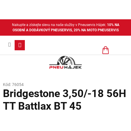
Přejít
na
obsah
Nakupte a získejte slevu na naše služby v Pneuservis Hájek:
10% NA
OSOBNÍ A DODÁVKOVÝ PNEUSERVIS, 20% NA MOTO PNEUSERVIS
Nákupní
košík
Kód:
76054
Bridgestone 3,50/-18 56H
TT Battlax BT 45