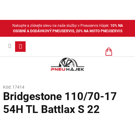
Přejít
na
obsah
Nakupte a získejte slevu na naše služby v Pneuservis Hájek:
10% NA
OSOBNÍ A DODÁVKOVÝ PNEUSERVIS, 20% NA MOTO PNEUSERVIS
Nákupní
košík
Kód:
17414
Bridgestone 110/70-17
54H TL Battlax S 22