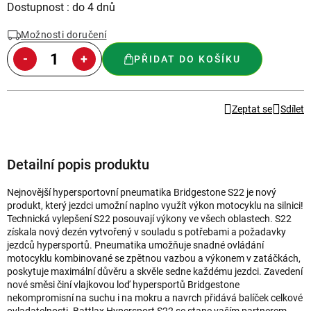
Měrná
Dostupnost : do 4 dnů
cena:
Možnosti doručení
PŘIDAT DO KOŠÍKU
Zeptat se
Sdílet
Detailní popis produktu
Nejnovější hypersportovní pneumatika Bridgestone S22 je nový
produkt, který jezdci umožní naplno využít výkon motocyklu na silnici!
Technická vylepšení S22 posouvají výkony ve všech oblastech. S22
získala nový dezén vytvořený v souladu s potřebami a požadavky
jezdců hypersportů. Pneumatika umožňuje snadné ovládání
motocyklu kombinované se zpětnou vazbou a výkonem v zatáčkách,
poskytuje maximální důvěru a skvěle sedne každému jezdci. Zavedení
nové směsi činí vlajkovou loď hypersportů Bridgestone
nekompromisní na suchu i na mokru a navrch přidává balíček celkové