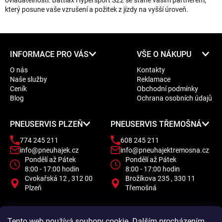
ovladatelnosti. Battlax Hypersport S22 se stane vaším partnerem,
který posune vaše vzrušení a požitek z jízdy na vyšší úroveň.
Z
INFORMACE PRO VÁS
VŠE O NÁKUPU
á
O nás
Kontakty
p
Naše služby
Reklamace
a
Ceník
Obchodní podmínky
t
Blog
Ochrana osobních údajů
í
PNEUSERVIS PLZEŇ
PNEUSERVIS TŘEMOŠNÁ
774 245 211
608 245 211
info@pneuhajek.cz
info@pneuhajektremosna.cz
Pondělí až Pátek
Pondělí až Pátek
8:00 - 17:00 hodin
8:00 - 17:00 hodin
Cvokařská 12 , 312 00
Brožíkova 235 , 330 11
Plzeň
Třemošná
Tento web používá soubory cookie. Dalším procházením