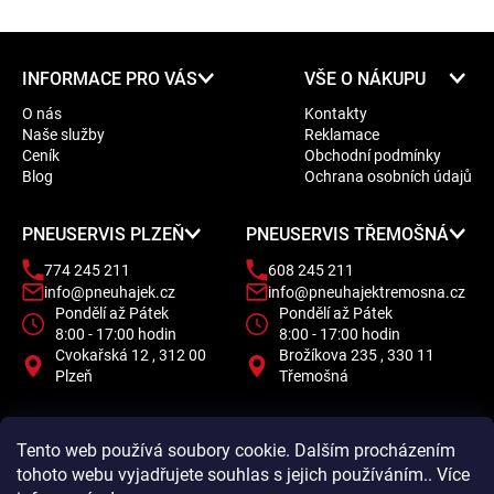
Z
INFORMACE PRO VÁS
VŠE O NÁKUPU
á
O nás
Kontakty
p
Naše služby
Reklamace
a
Ceník
Obchodní podmínky
t
Blog
Ochrana osobních údajů
í
PNEUSERVIS PLZEŇ
PNEUSERVIS TŘEMOŠNÁ
774 245 211
608 245 211
info@pneuhajek.cz
info@pneuhajektremosna.cz
Pondělí až Pátek
Pondělí až Pátek
8:00 - 17:00 hodin
8:00 - 17:00 hodin
Cvokařská 12 , 312 00
Brožíkova 235 , 330 11
Plzeň
Třemošná
Tento web používá soubory cookie. Dalším procházením
tohoto webu vyjadřujete souhlas s jejich používáním.. Více