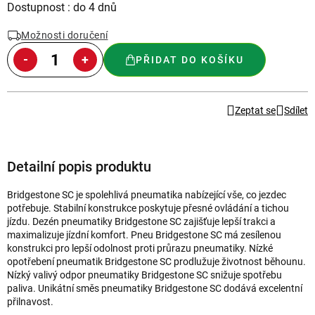
Měrná
Dostupnost : do 4 dnů
cena:
Možnosti doručení
PŘIDAT DO KOŠÍKU
Zeptat se
Sdílet
Detailní popis produktu
Bridgestone SC je spolehlivá pneumatika nabízející vše, co jezdec
potřebuje. Stabilní konstrukce poskytuje přesné ovládání a tichou
jízdu. Dezén pneumatiky Bridgestone SC zajišťuje lepší trakci a
maximalizuje jízdní komfort. Pneu Bridgestone SC má zesílenou
konstrukci pro lepší odolnost proti průrazu pneumatiky. Nízké
opotřebení pneumatik Bridgestone SC prodlužuje životnost běhounu.
Nízký valivý odpor pneumatiky Bridgestone SC snižuje spotřebu
paliva. Unikátní směs pneumatiky Bridgestone SC dodává excelentní
přilnavost.