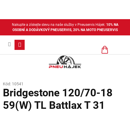
Přejít
na
obsah
Nakupte a získejte slevu na naše služby v Pneuservis Hájek:
10% NA
OSOBNÍ A DODÁVKOVÝ PNEUSERVIS, 20% NA MOTO PNEUSERVIS
Nákupní
košík
Kód:
10541
Bridgestone 120/70-18
59(W) TL Battlax T 31