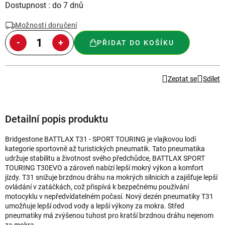
Měrná
Dostupnost : do 7 dnů
cena:
Možnosti doručení
PŘIDAT DO KOŠÍKU
Zeptat se
Sdílet
Detailní popis produktu
Bridgestone BATTLAX T31 - SPORT TOURING je vlajkovou lodí
kategorie sportovně až turistických pneumatik. Tato pneumatika
udržuje stabilitu a životnost svého předchůdce, BATTLAX SPORT
TOURING T30EVO a zároveň nabízí lepší mokrý výkon a komfort
jízdy. T31 snižuje brzdnou dráhu na mokrých silnicích a zajišťuje lepší
ovládání v zatáčkách, což přispívá k bezpečnému používání
motocyklu v nepředvídatelném počasí. Nový dezén pneumatiky T31
umožňuje lepší odvod vody a lepší výkony za mokra. Střed
pneumatiky má zvýšenou tuhost pro kratší brzdnou dráhu nejenom