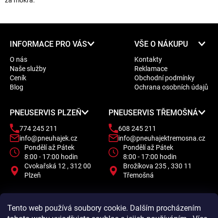
za mokra.
Z
INFORMACE PRO VÁS
VŠE O NÁKUPU
á
O nás
Kontakty
p
Naše služby
Reklamace
a
Ceník
Obchodní podmínky
t
Blog
Ochrana osobních údajů
í
PNEUSERVIS PLZEŇ
PNEUSERVIS TŘEMOŠNÁ
774 245 211
608 245 211
info@pneuhajek.cz
info@pneuhajektremosna.cz
Pondělí až Pátek
Pondělí až Pátek
8:00 - 17:00 hodin
8:00 - 17:00 hodin
Cvokařská 12 , 312 00
Brožíkova 235 , 330 11
Plzeň
Třemošná
Tento web používá soubory cookie. Dalším procházením