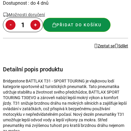
Měrná
Dostupnost : do 4 dnů
cena:
Možnosti doručení
PŘIDAT DO KOŠÍKU
Zeptat se
Sdílet
Detailní popis produktu
Bridgestone BATTLAX T31 - SPORT TOURING je vlajkovou lodí
kategorie sportovně až turistických pneumatik. Tato pneumatika
udržuje stabilitu a životnost svého předchůdce, BATTLAX SPORT
TOURING T30EVO a zároveň nabízí lepší mokrý výkon a komfort
jízdy. T31 snižuje brzdnou dráhu na mokrých silnicích a zajišťuje lepší
ovládání v zatáčkách, což přispívá k bezpečnému používání
motocyklu v nepředvídatelném počasí. Nový dezén pneumatiky T31
umožňuje lepší odvod vody a lepší výkony za mokra. Střed
pneumatiky má zvýšenou tuhost pro kratší brzdnou dráhu nejenom