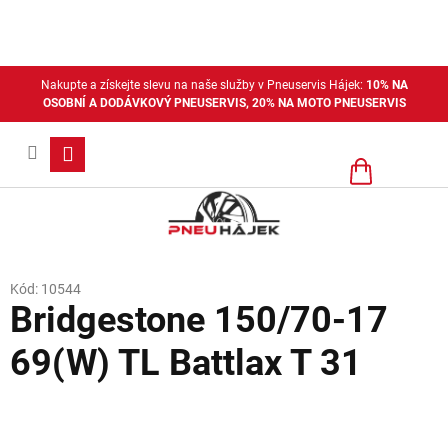
Přejít
na
obsah
Nakupte a získejte slevu na naše služby v Pneuservis Hájek:
10% NA
OSOBNÍ A DODÁVKOVÝ PNEUSERVIS, 20% NA MOTO PNEUSERVIS
Nákupní
košík
Kód:
10544
Bridgestone 150/70-17
69(W) TL Battlax T 31