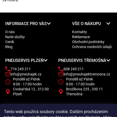
za mokra.
Z
INFORMACE PRO VÁS
VŠE O NÁKUPU
á
O nás
Kontakty
p
Naše služby
Reklamace
a
Ceník
Obchodní podmínky
t
Blog
Ochrana osobních údajů
í
PNEUSERVIS PLZEŇ
PNEUSERVIS TŘEMOŠNÁ
774 245 211
608 245 211
info@pneuhajek.cz
info@pneuhajektremosna.cz
Pondělí až Pátek
Pondělí až Pátek
8:00 - 17:00 hodin
8:00 - 17:00 hodin
Cvokařská 12 , 312 00
Brožíkova 235 , 330 11
Plzeň
Třemošná
Tento web používá soubory cookie. Dalším procházením