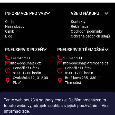
Z
INFORMACE PRO VÁS
VŠE O NÁKUPU
á
O nás
Kontakty
p
Naše služby
Reklamace
a
Ceník
Obchodní podmínky
t
Blog
Ochrana osobních údajů
í
PNEUSERVIS PLZEŇ
PNEUSERVIS TŘEMOŠNÁ
774 245 211
608 245 211
info@pneuhajek.cz
info@pneuhajektremosna.cz
Pondělí až Pátek
Pondělí až Pátek
8:00 - 17:00 hodin
8:00 - 17:00 hodin
Cvokařská 12 , 312 00
Brožíkova 235 , 330 11
Plzeň
Třemošná
Tento web používá soubory cookie. Dalším procházením
tohoto webu vyjadřujete souhlas s jejich používáním.. Více
informací
zde
.