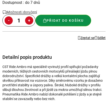
Měrná
Dostupnost : do 7 dnů
cena:
Možnosti doručení
PŘIDAT DO KOŠÍKU
Zeptat se
Sdílet
Detailní popis produktu
CST Ride Ambro má speciálně vyvinutý profil splňující požadavky
moderních, těžkých cestovních motocyklů přinášející jízdu plnou
dobrodružství. Specifické drážky a velká kontaktní plocha zajišťují
skvělou přilnavost na vozovce. Díky směrovému vzorku je dosaženo
prvotřídní stability a úspory paliva. Široké, hluboké drážky v profilu
slibují dlouhou životnost a při jízdě za mokra umožňují silnou trakci.
Pneumatika Ride Ambro nabízí dokonalé potěšení z jízdy a je stejně
stabilní se zavazadly nebo bez nich.