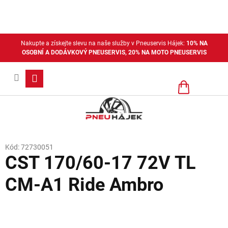
Přejít
na
obsah
Nakupte a získejte slevu na naše služby v Pneuservis Hájek:
10% NA
OSOBNÍ A DODÁVKOVÝ PNEUSERVIS, 20% NA MOTO PNEUSERVIS
Nákupní
košík
Kód:
72730051
CST 170/60-17 72V TL
CM-A1 Ride Ambro