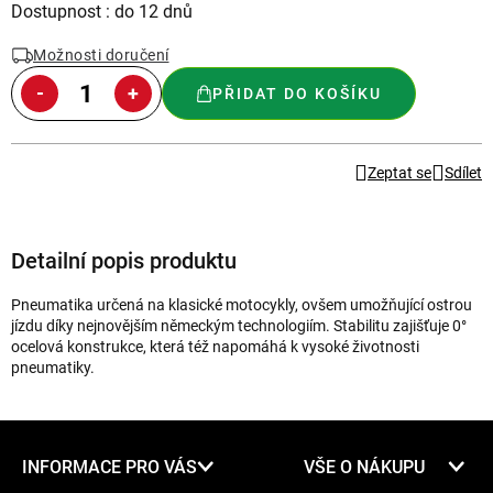
Měrná
Dostupnost : do 12 dnů
cena:
Možnosti doručení
PŘIDAT DO KOŠÍKU
Zeptat se
Sdílet
Detailní popis produktu
Pneumatika určená na klasické motocykly, ovšem umožňující ostrou
jízdu díky nejnovějším německým technologiím. Stabilitu zajišťuje 0°
ocelová konstrukce, která též napomáhá k vysoké životnosti
pneumatiky.
Z
INFORMACE PRO VÁS
VŠE O NÁKUPU
á