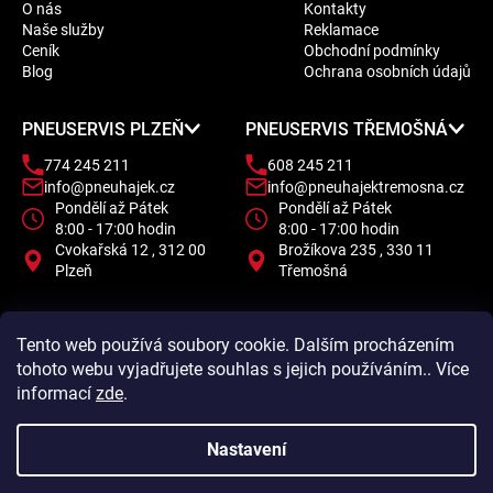
O nás
Kontakty
p
Naše služby
Reklamace
a
Ceník
Obchodní podmínky
t
Blog
Ochrana osobních údajů
í
PNEUSERVIS PLZEŇ
PNEUSERVIS TŘEMOŠNÁ
774 245 211
608 245 211
info@pneuhajek.cz
info@pneuhajektremosna.cz
Pondělí až Pátek
Pondělí až Pátek
8:00 - 17:00 hodin
8:00 - 17:00 hodin
Cvokařská 12 , 312 00
Brožíkova 235 , 330 11
Plzeň
Třemošná
Tento web používá soubory cookie. Dalším procházením
tohoto webu vyjadřujete souhlas s jejich používáním.. Více
informací
zde
.
Nastavení