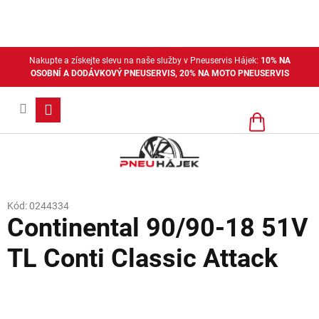
Přejít
na
obsah
Nakupte a získejte slevu na naše služby v Pneuservis Hájek:
10% NA
OSOBNÍ A DODÁVKOVÝ PNEUSERVIS, 20% NA MOTO PNEUSERVIS
Nákupní
košík
Kód:
0244334
Continental 90/90-18 51V
TL Conti Classic Attack