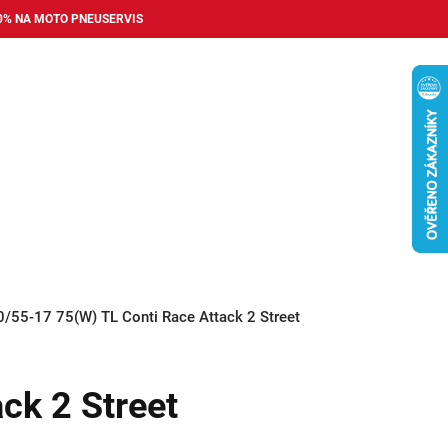
0% NA MOTO PNEUSERVIS
Nákupní
košík
příslušenství
Pneuservis
Bazar
Auto dopl
0/55-17 75(W) TL Conti Race Attack 2 Street
ck 2 Street