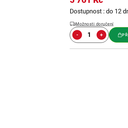
Měrná
Dostupnost : do 12 d
cena:
Možnosti doručení
PŘ