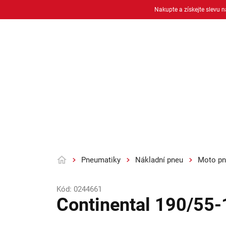
Přejít
Nakupte a získejte slevu 
na
obsah
Osobní pneu
Moto pneu + duše
Pneumatiky
Nákladní pneu
Moto pn
Domů
Kód:
0244661
Continental 190/55-