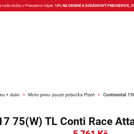
na naše služby v Pneuservis Hájek:
10% NA OSOBNÍ A DODÁVKOVÝ PNEUSERVIS, 2
Dodávkové pneu
Nákladní pneu
Alu disky + 
eu + duše
Moto pneu- pouze pobočka Plzeň
Continental 19
17 75(W) TL Conti Race Atta
5 761 Kč