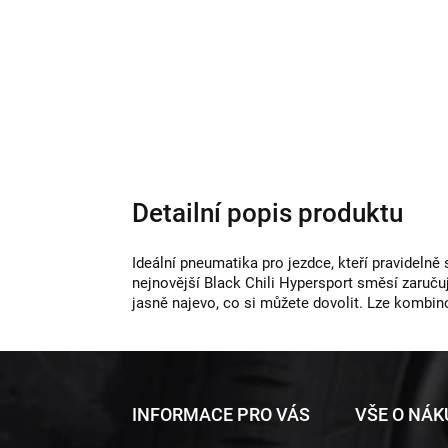
Detailní popis produktu
Ideální pneumatika pro jezdce, kteří pravidelně 
nejnovější Black Chili Hypersport směsí zaruču
jasně najevo, co si můžete dovolit. Lze kombi
Z
INFORMACE PRO VÁS
VŠE O NÁ
á