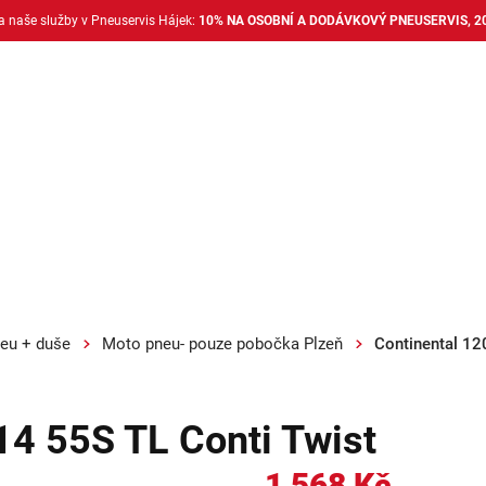
na naše služby v Pneuservis Hájek:
10% NA OSOBNÍ A DODÁVKOVÝ PNEUSERVIS, 2
Dodávkové pneu
Nákladní pneu
Alu disky + 
eu + duše
Moto pneu- pouze pobočka Plzeň
Continental 12
14 55S TL Conti Twist
1 568 Kč