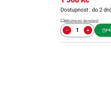
Měrná
Dostupnost : do 2 dn
cena:
Možnosti doručení
PŘ