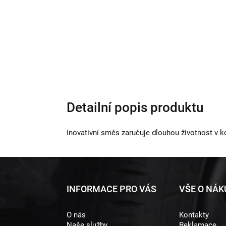
Detailní popis produktu
Inovativní směs zaručuje dlouhou životnost v k
Z
INFORMACE PRO VÁS
VŠE O NÁ
á
O nás
Kontakty
p
Naše služby
Reklamace