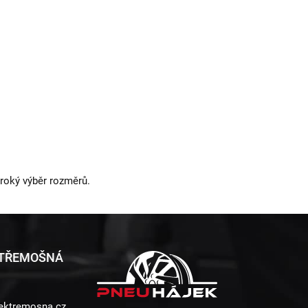
iroký výběr rozměrů.
 TŘEMOŠNÁ
ektremosna.cz