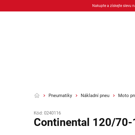
Přejít
Nakupte a získejte slevu 
na
obsah
Osobní pneu
Moto pneu + duše
Pneumatiky
Nákladní pneu
Moto pn
Domů
Kód:
0240116
Continental 120/70-