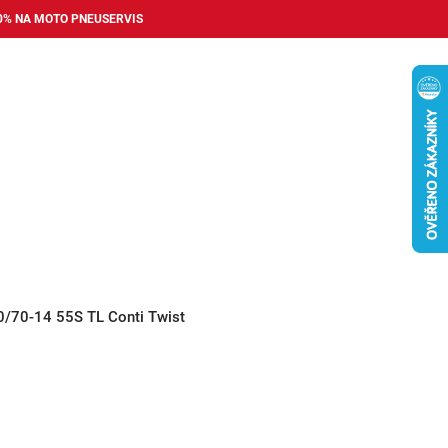
0% NA MOTO PNEUSERVIS
Nákupní
košík
příslušenství
Pneuservis
Bazar
Auto dopl
0/70-14 55S TL Conti Twist