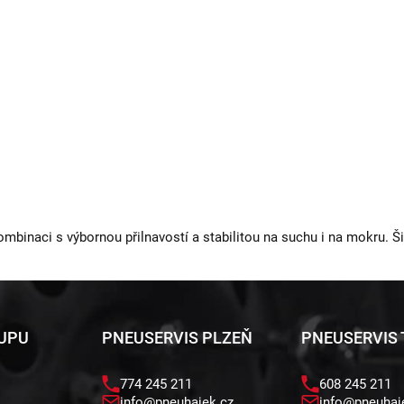
ombinaci s výbornou přilnavostí a stabilitou na suchu i na mokru. Š
KUPU
PNEUSERVIS PLZEŇ
PNEUSERVIS
774 245 211
608 245 211
info@pneuhajek.cz
info@pneuhaj