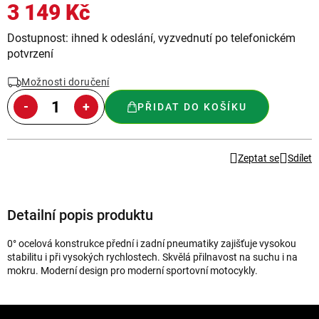
3 149 Kč
Měrná
Dostupnost: ihned k odeslání, vyzvednutí po telefonickém
cena:
potvrzení
Možnosti doručení
PŘIDAT DO KOŠÍKU
Zeptat se
Sdílet
Detailní popis produktu
0° ocelová konstrukce přední i zadní pneumatiky zajišťuje vysokou
stabilitu i při vysokých rychlostech. Skvělá přilnavost na suchu i na
mokru. Moderní design pro moderní sportovní motocykly.