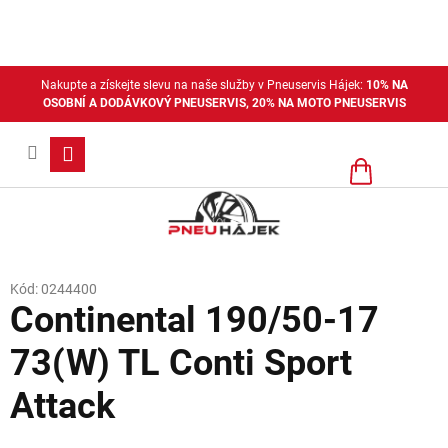
Přejít
na
obsah
Nakupte a získejte slevu na naše služby v Pneuservis Hájek:
10% NA
OSOBNÍ A DODÁVKOVÝ PNEUSERVIS, 20% NA MOTO PNEUSERVIS
Nákupní
košík
Kód:
0244400
Continental 190/50-17
73(W) TL Conti Sport
Attack