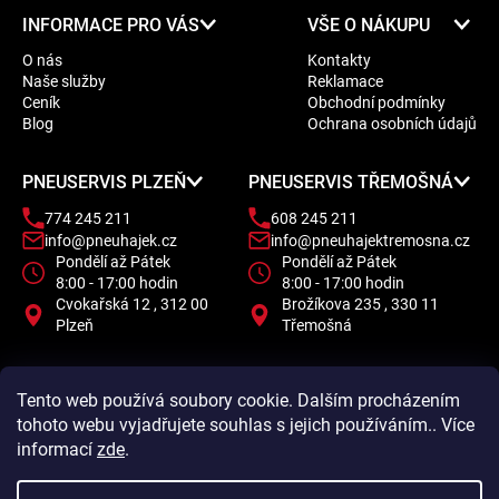
Z
INFORMACE PRO VÁS
VŠE O NÁKUPU
á
O nás
Kontakty
p
Naše služby
Reklamace
a
Ceník
Obchodní podmínky
t
Blog
Ochrana osobních údajů
í
PNEUSERVIS PLZEŇ
PNEUSERVIS TŘEMOŠNÁ
774 245 211
608 245 211
info@pneuhajek.cz
info@pneuhajektremosna.cz
Pondělí až Pátek
Pondělí až Pátek
8:00 - 17:00 hodin
8:00 - 17:00 hodin
Cvokařská 12 , 312 00
Brožíkova 235 , 330 11
Plzeň
Třemošná
Tento web používá soubory cookie. Dalším procházením
tohoto webu vyjadřujete souhlas s jejich používáním.. Více
informací
zde
.