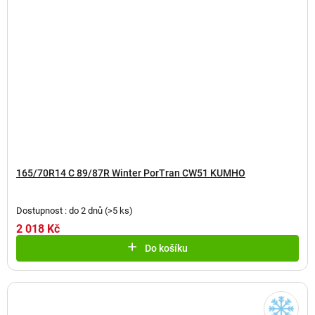
165/70R14 C 89/87R Winter PorTran CW51 KUMHO
Dostupnost : do 2 dnů
(
>5 ks
)
2 018 Kč
Do košíku