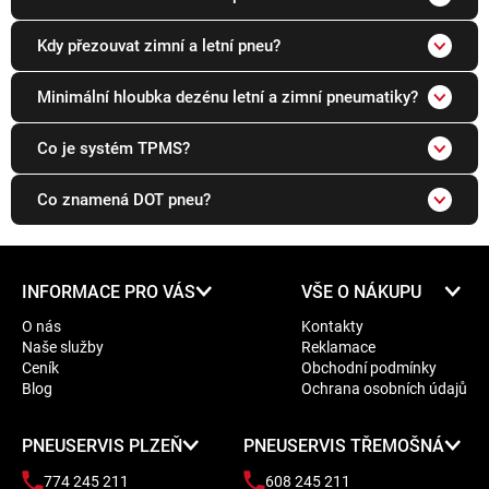
Kdy přezouvat zimní a letní pneu?
Minimální hloubka dezénu letní a zimní pneumatiky?
Co je systém TPMS?
Co znamená DOT pneu?
Z
INFORMACE PRO VÁS
VŠE O NÁKUPU
á
O nás
Kontakty
p
Naše služby
Reklamace
a
Ceník
Obchodní podmínky
t
Blog
Ochrana osobních údajů
í
PNEUSERVIS PLZEŇ
PNEUSERVIS TŘEMOŠNÁ
774 245 211
608 245 211