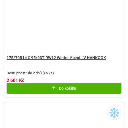
175/70R14 C 95/93T RW12 Winter i*cept LV HANKOOK
Dostupnost : do 2 dnů
(
>5 ks
)
2 681 Kč
Do košíku