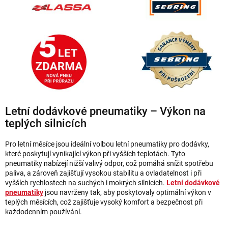
p
i
s
u
Letní dodávkové pneumatiky – Výkon na
teplých silnicích
Pro letní měsíce jsou ideální volbou letní pneumatiky pro dodávky,
které poskytují vynikající výkon při vyšších teplotách. Tyto
pneumatiky nabízejí nižší valivý odpor, což pomáhá snížit spotřebu
paliva, a zároveň zajišťují vysokou stabilitu a ovladatelnost i při
vyšších rychlostech na suchých i mokrých silnicích.
Letní dodávkové
pneumatiky
jsou navrženy tak, aby poskytovaly optimální výkon v
teplých měsících, což zajišťuje vysoký komfort a bezpečnost při
každodenním používání.