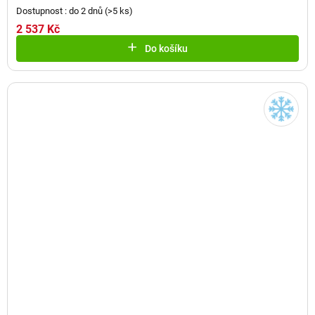
Dostupnost : do 2 dnů
(
>5 ks
)
2 537 Kč
Do košíku