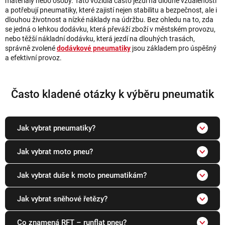
materiály nebo osoby. Tato vozidla často jezdí na dlouhé vzdálenosti
a potřebují pneumatiky, které zajistí nejen stabilitu a bezpečnost, ale i
dlouhou životnost a nízké náklady na údržbu. Bez ohledu na to, zda
se jedná o lehkou dodávku, která převáží zboží v městském provozu,
nebo těžší nákladní dodávku, která jezdí na dlouhých trasách,
správně zvolené
dodávkové pneumatiky
jsou základem pro úspěšný
a efektivní provoz.
Často kladené otázky k výběru pneumatik
Jak vybrat pneumatiky?
Jak vybrat moto pneu?
Jak vybrat duše k moto pneumatikám?
Jak vybrat sněhové řetězy?
Co znamená RFT – runflat pneu?