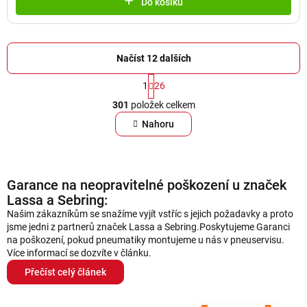
Do košíku
Načíst 12 dalších
S
1
26
t
O
r
301
položek celkem
v
á
l
Nahoru
n
á
k
d
o
a
v
Garance na neopravitelné poškození u značek
á
c
n
Lassa a Sebring:
í
í
Našim zákazníkům se snažíme vyjít vstříc s jejich požadavky a proto
p
jsme jedni z partnerů značek Lassa a Sebring.Poskytujeme Garanci
r
na poškození, pokud pneumatiky montujeme u nás v pneuservisu.
v
Více informací se dozvíte v článku.
k
Přečíst celý článek
y
v
ý