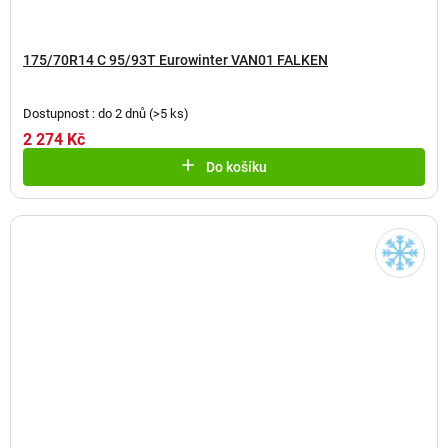
175/70R14 C 95/93T Eurowinter VAN01 FALKEN
Dostupnost : do 2 dnů
(
>5 ks
)
2 274 Kč
Do košíku