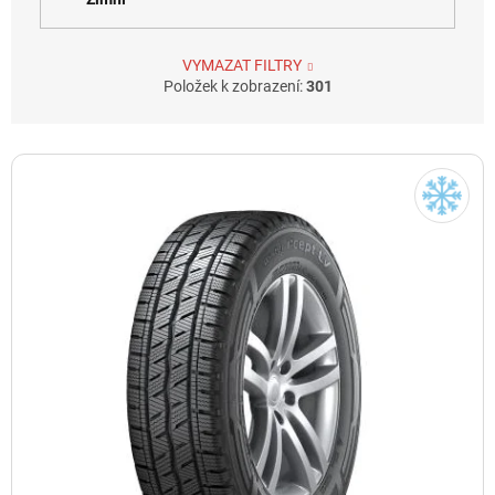
VYMAZAT FILTRY
Položek k zobrazení:
301
V
ý
p
i
s
p
r
o
d
u
k
t
ů