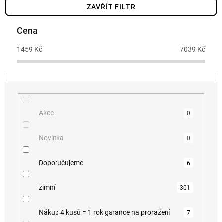
í
ZAVŘÍT FILTR
p
r
Cena
o
d
1459
Kč
7039
Kč
u
k
t
ů
Akce
0
Novinka
0
Doporučujeme
6
zimní
301
Nákup 4 kusů = 1 rok garance na proražení
7