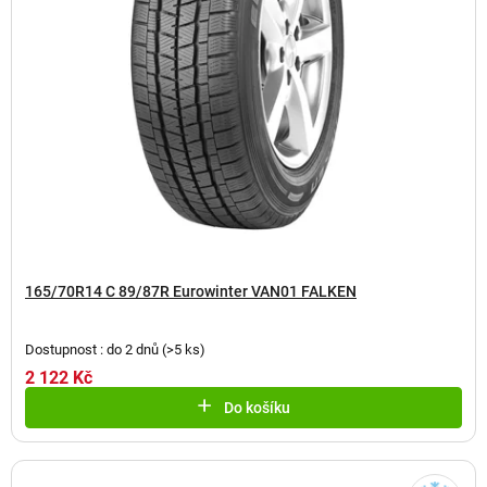
165/70R14 C 89/87R Eurowinter VAN01 FALKEN
Dostupnost : do 2 dnů
(
>5 ks
)
2 122 Kč
Do košíku