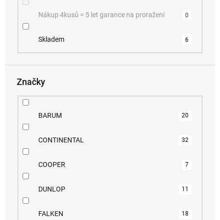
Nákup 4kusů = 5 let garance na proražení
0
Skladem
6
Značky
BARUM
20
CONTINENTAL
32
COOPER
7
DUNLOP
11
FALKEN
18