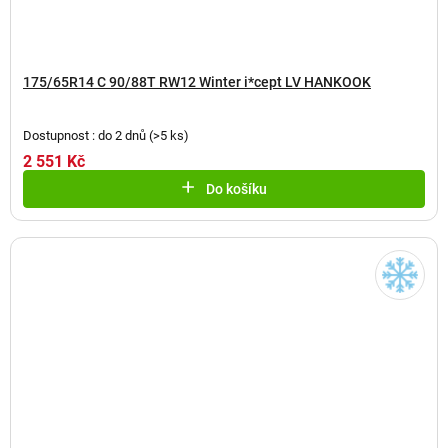
175/65R14 C 90/88T RW12 Winter i*cept LV HANKOOK
Dostupnost : do 2 dnů
(
>5 ks
)
2 551 Kč
Do košíku