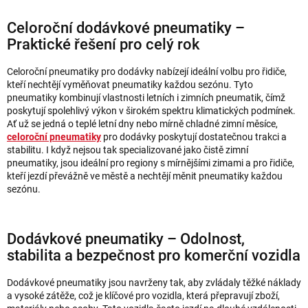
Celoroční dodávkové pneumatiky –
Praktické řešení pro celý rok
Celoroční pneumatiky pro dodávky nabízejí ideální volbu pro řidiče,
kteří nechtějí vyměňovat pneumatiky každou sezónu. Tyto
pneumatiky kombinují vlastnosti letních i zimních pneumatik, čímž
poskytují spolehlivý výkon v širokém spektru klimatických podmínek.
Ať už se jedná o teplé letní dny nebo mírně chladné zimní měsíce,
celoroční pneumatiky
pro dodávky poskytují dostatečnou trakci a
stabilitu. I když nejsou tak specializované jako čistě zimní
pneumatiky, jsou ideální pro regiony s mírnějšími zimami a pro řidiče,
kteří jezdí převážně ve městě a nechtějí měnit pneumatiky každou
sezónu.
Dodávkové pneumatiky – Odolnost,
stabilita a bezpečnost pro komerční vozidla
Dodávkové pneumatiky jsou navrženy tak, aby zvládaly těžké náklady
a vysoké zátěže, což je klíčové pro vozidla, která přepravují zboží,