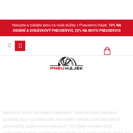
Přejít
na
obsah
Nakupte a získejte slevu na naše služby v Pneuservis Hájek:
10% NA
OSOBNÍ A DODÁVKOVÝ PNEUSERVIS, 20% NA MOTO PNEUSERVIS
Nákupní
košík
Dodávkové zimní pneu
Nabízíme široký sortiment pneumatik. Všechny námi nabízené
produkty jsou vysoké kvality. Na našem eshopu si můžete vybrat
pneumatiky podle mnoha kategorií. Při výběru nového obutí