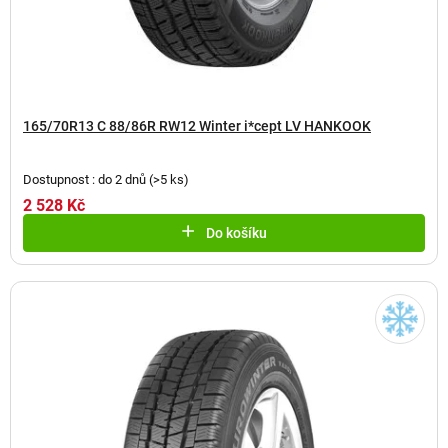
165/70R13 C 88/86R RW12 Winter i*cept LV HANKOOK
Dostupnost : do 2 dnů
(
>5 ks
)
2 528 Kč
Do košíku