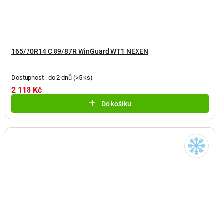
165/70R14 C 89/87R WinGuard WT1 NEXEN
Dostupnost : do 2 dnů
(
>5 ks
)
2 118 Kč
Do košíku