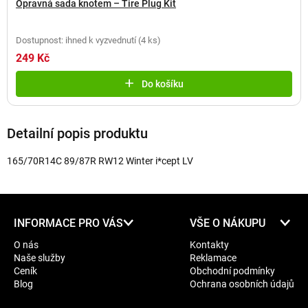
Opravná sada knotem – Tire Plug Kit
Dostupnost: ihned k vyzvednutí
(
4 ks
)
249 Kč
Do košíku
Detailní popis produktu
165/70R14C 89/87R RW12 Winter i*cept LV
Z
INFORMACE PRO VÁS
VŠE O NÁKUPU
á
O nás
Kontakty
p
Naše služby
Reklamace
a
Ceník
Obchodní podmínky
t
Blog
Ochrana osobních údajů
í