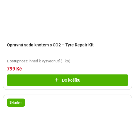
Opravná sada knotem s CO2 – Tyre Repair Kit
Dostupnost: ihned k vyzvednutí
(
1 ks
)
799 Kč
Do košíku
Skladem