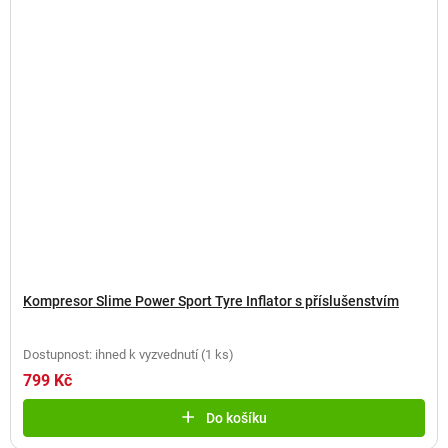
Kompresor Slime Power Sport Tyre Inflator s příslušenstvím
Dostupnost: ihned k vyzvednutí
(
1 ks
)
799 Kč
Do košíku