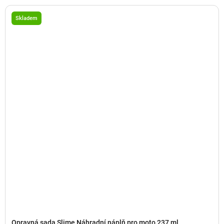
Skladem
Opravná sada Slime Náhradní náplň pro moto 237 ml