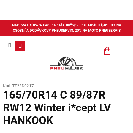
Přejít
na
obsah
Nakupte a získejte slevu na naše služby v Pneuservis Hájek:
10% NA
OSOBNÍ A DODÁVKOVÝ PNEUSERVIS, 20% NA MOTO PNEUSERVIS
Nákupní
košík
Kód:
TZ22D0217
165/70R14 C 89/87R
RW12 Winter i*cept LV
HANKOOK