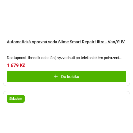
Automatická opravná sada Slime Smart Repair Ultra - Van/SUV
Dostupnost: ihned k odeslání, vyzvednutí po telefonickém potvrzení
(
2 ks
)
1 679 Kč
Do košíku
Skladem