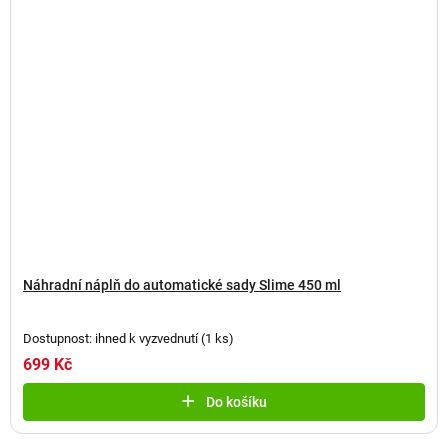
Náhradní náplň do automatické sady Slime 450 ml
Dostupnost: ihned k vyzvednutí
(
1 ks
)
699 Kč
Do košíku