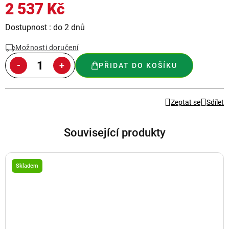
2 537 Kč
Měrná
Dostupnost : do 2 dnů
cena:
Možnosti doručení
PŘIDAT DO KOŠÍKU
Zeptat se
Sdílet
Související produkty
Skladem