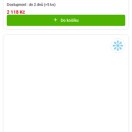
Dostupnost : do 2 dnů
(
>5 ks
)
2 118 Kč
Do košíku