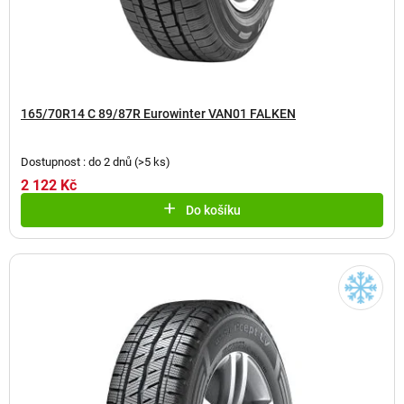
165/70R14 C 89/87R Eurowinter VAN01 FALKEN
Dostupnost : do 2 dnů
(
>5 ks
)
2 122 Kč
Do košíku