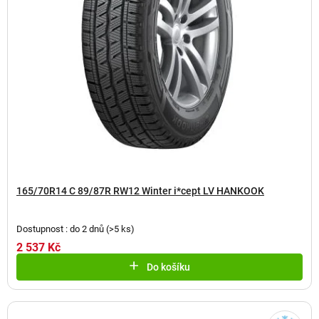
165/70R14 C 89/87R RW12 Winter i*cept LV HANKOOK
Dostupnost : do 2 dnů
(
>5 ks
)
2 537 Kč
Do košíku