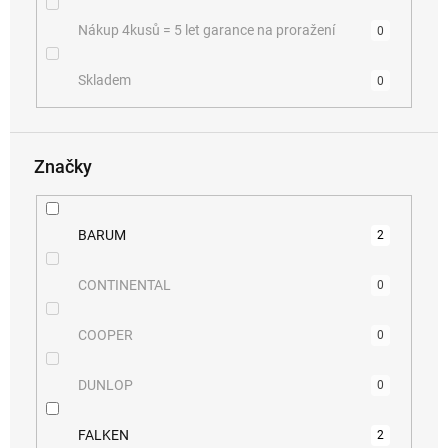
Nákup 4kusů = 5 let garance na proražení
0
Skladem
0
Značky
BARUM
2
CONTINENTAL
0
COOPER
0
DUNLOP
0
FALKEN
2