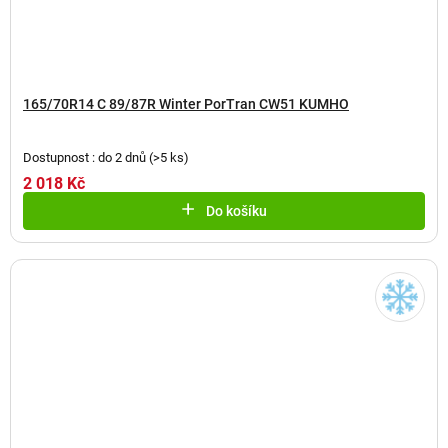
165/70R14 C 89/87R Winter PorTran CW51 KUMHO
Dostupnost : do 2 dnů
(
>5 ks
)
2 018 Kč
Do košíku