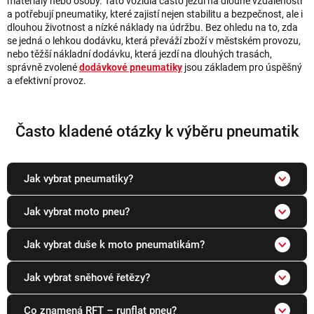
materiály nebo osoby. Tato vozidla často jezdí na dlouhé vzdálenosti
a potřebují pneumatiky, které zajistí nejen stabilitu a bezpečnost, ale i
dlouhou životnost a nízké náklady na údržbu. Bez ohledu na to, zda
se jedná o lehkou dodávku, která převáží zboží v městském provozu,
nebo těžší nákladní dodávku, která jezdí na dlouhých trasách,
správně zvolené
dodávkové pneumatiky
jsou základem pro úspěšný
a efektivní provoz.
Často kladené otázky k výběru pneumatik
Jak vybrat pneumatiky?
Jak vybrat moto pneu?
Jak vybrat duše k moto pneumatikám?
Jak vybrat sněhové řetězy?
Co znamená RFT – runflat pneu?