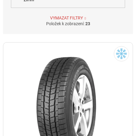
VYMAZAT FILTRY
Položek k zobrazení:
23
V
ý
p
i
s
p
r
o
d
u
k
t
ů