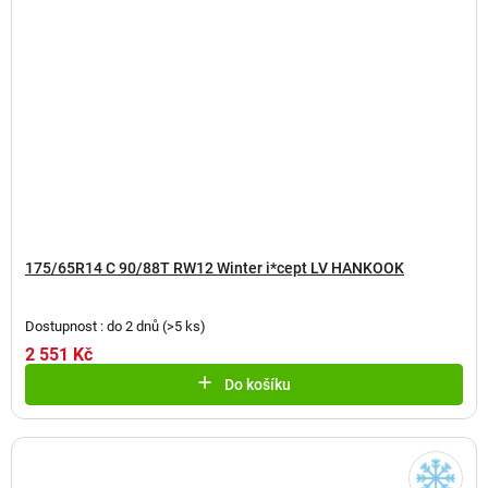
175/65R14 C 90/88T RW12 Winter i*cept LV HANKOOK
Dostupnost : do 2 dnů
(
>5 ks
)
2 551 Kč
Do košíku