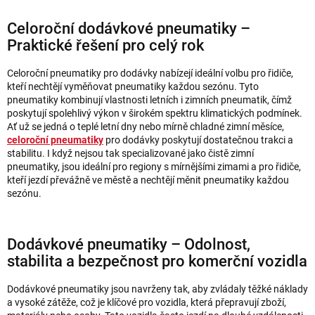
Celoroční dodávkové pneumatiky –
Praktické řešení pro celý rok
Celoroční pneumatiky pro dodávky nabízejí ideální volbu pro řidiče,
kteří nechtějí vyměňovat pneumatiky každou sezónu. Tyto
pneumatiky kombinují vlastnosti letních i zimních pneumatik, čímž
poskytují spolehlivý výkon v širokém spektru klimatických podmínek.
Ať už se jedná o teplé letní dny nebo mírně chladné zimní měsíce,
celoroční pneumatiky
pro dodávky poskytují dostatečnou trakci a
stabilitu. I když nejsou tak specializované jako čistě zimní
pneumatiky, jsou ideální pro regiony s mírnějšími zimami a pro řidiče,
kteří jezdí převážně ve městě a nechtějí měnit pneumatiky každou
sezónu.
Dodávkové pneumatiky – Odolnost,
stabilita a bezpečnost pro komerční vozidla
Dodávkové pneumatiky jsou navrženy tak, aby zvládaly těžké náklady
a vysoké zátěže, což je klíčové pro vozidla, která přepravují zboží,