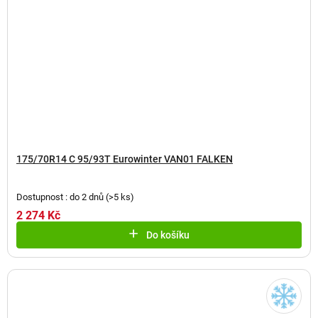
175/70R14 C 95/93T Eurowinter VAN01 FALKEN
Dostupnost : do 2 dnů
(
>5 ks
)
2 274 Kč
Do košíku