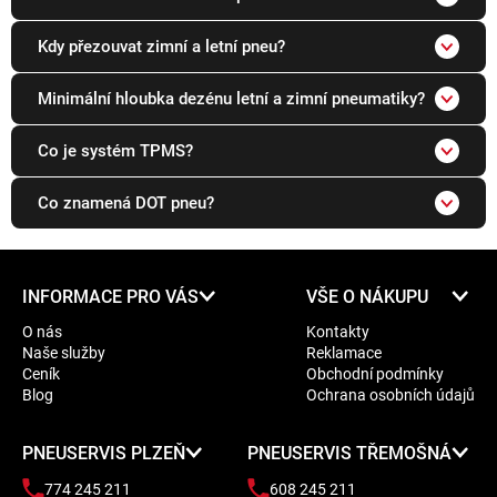
Kdy přezouvat zimní a letní pneu?
Minimální hloubka dezénu letní a zimní pneumatiky?
Co je systém TPMS?
Co znamená DOT pneu?
Z
INFORMACE PRO VÁS
VŠE O NÁKUPU
á
O nás
Kontakty
p
Naše služby
Reklamace
a
Ceník
Obchodní podmínky
t
Blog
Ochrana osobních údajů
í
PNEUSERVIS PLZEŇ
PNEUSERVIS TŘEMOŠNÁ
774 245 211
608 245 211