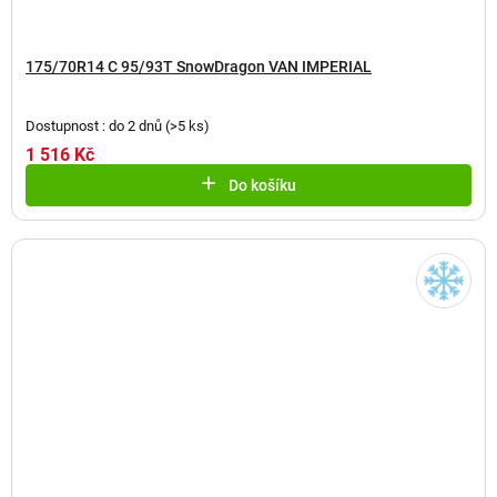
175/70R14 C 95/93T SnowDragon VAN IMPERIAL
Dostupnost : do 2 dnů
(
>5 ks
)
1 516 Kč
Do košíku