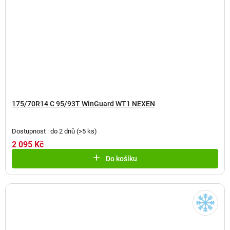
175/70R14 C 95/93T WinGuard WT1 NEXEN
Dostupnost : do 2 dnů
(
>5 ks
)
2 095 Kč
Do košíku