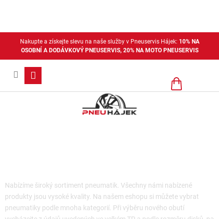
Přejít
na
obsah
Nakupte a získejte slevu na naše služby v Pneuservis Hájek:
10% NA
OSOBNÍ A DODÁVKOVÝ PNEUSERVIS, 20% NA MOTO PNEUSERVIS
Nákupní
košík
Dodávkové zimní pneu
Nabízíme široký sortiment pneumatik. Všechny námi nabízené
produkty jsou vysoké kvality. Na našem eshopu si můžete vybrat
pneumatiky podle mnoha kategorií. Při výběru nového obutí