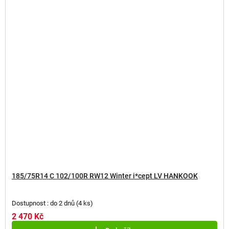
185/75R14 C 102/100R RW12 Winter i*cept LV HANKOOK
Dostupnost : do 2 dnů
(
4 ks
)
2 470 Kč