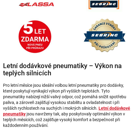
p
i
s
u
Letní dodávkové pneumatiky – Výkon na
teplých silnicích
Pro letní měsíce jsou ideální volbou letní pneumatiky pro dodávky,
které poskytují vynikající výkon při vyšších teplotách. Tyto
pneumatiky nabízejí nižší valivý odpor, což pomáhá snížit spotřebu
paliva, a zároveň zajišťují vysokou stabilitu a ovladatelnost i při
vyšších rychlostech na suchých i mokrých silnicích.
Letní dodávkové
pneumatiky
jsou navrženy tak, aby poskytovaly optimální výkon v
teplých měsících, což zajišťuje vysoký komfort a bezpečnost při
každodenním používání.