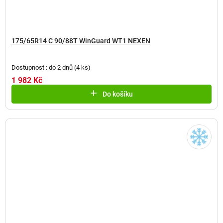
175/65R14 C 90/88T WinGuard WT1 NEXEN
Dostupnost : do 2 dnů
(
4 ks
)
1 982 Kč
Do košíku