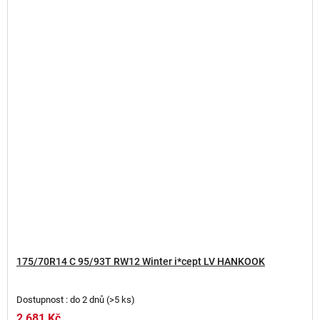
175/70R14 C 95/93T RW12 Winter i*cept LV HANKOOK
Dostupnost : do 2 dnů
(
>5 ks
)
2 681 Kč