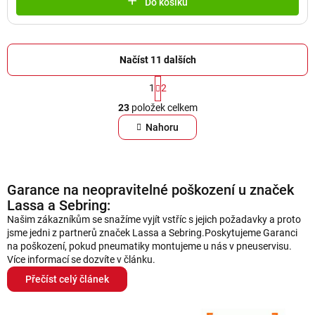
Do košíku
Načíst 11 dalších
S
1
2
t
O
r
23
položek celkem
v
á
l
Nahoru
n
á
k
d
o
a
v
Garance na neopravitelné poškození u značek
á
c
n
Lassa a Sebring:
í
í
Našim zákazníkům se snažíme vyjít vstříc s jejich požadavky a proto
p
jsme jedni z partnerů značek Lassa a Sebring.Poskytujeme Garanci
r
na poškození, pokud pneumatiky montujeme u nás v pneuservisu.
v
Více informací se dozvíte v článku.
k
Přečíst celý článek
y
v
ý