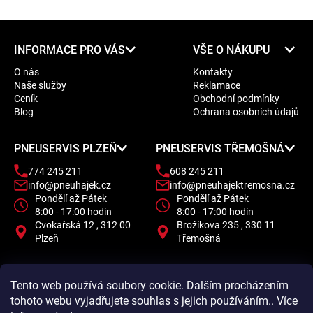
Z
INFORMACE PRO VÁS
VŠE O NÁKUPU
á
O nás
Kontakty
p
Naše služby
Reklamace
a
Ceník
Obchodní podmínky
t
Blog
Ochrana osobních údajů
í
PNEUSERVIS PLZEŇ
PNEUSERVIS TŘEMOŠNÁ
774 245 211
608 245 211
info@pneuhajek.cz
info@pneuhajektremosna.cz
Pondělí až Pátek
Pondělí až Pátek
8:00 - 17:00 hodin
8:00 - 17:00 hodin
Cvokařská 12 , 312 00
Brožíkova 235 , 330 11
Plzeň
Třemošná
Tento web používá soubory cookie. Dalším procházením
tohoto webu vyjadřujete souhlas s jejich používáním.. Více