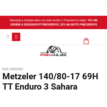
Přejít
na
obsah
Nakupte a získejte slevu na naše služby v Pneuservis Hájek:
10% NA
OSOBNÍ A DODÁVKOVÝ PNEUSERVIS, 20% NA MOTO PNEUSERVIS
Nákupní
košík
Kód:
3982900
Metzeler 140/80-17 69H
TT Enduro 3 Sahara