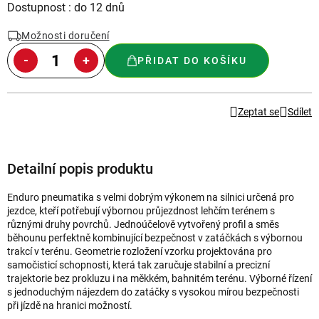
Měrná
Dostupnost : do 12 dnů
cena:
Možnosti doručení
PŘIDAT DO KOŠÍKU
Zeptat se
Sdílet
Detailní popis produktu
Enduro pneumatika s velmi dobrým výkonem na silnici určená pro
jezdce, kteří potřebují výbornou průjezdnost lehčím terénem s
různými druhy povrchů. Jednoúčelově vytvořený profil a směs
běhounu perfektně kombinující bezpečnost v zatáčkách s výbornou
trakcí v terénu. Geometrie rozložení vzorku projektována pro
samočisticí schopnosti, která tak zaručuje stabilní a precizní
trajektorie bez prokluzu i na měkkém, bahnitém terénu. Výborné řízení
s jednoduchým nájezdem do zatáčky s vysokou mírou bezpečnosti
při jízdě na hranici možností.