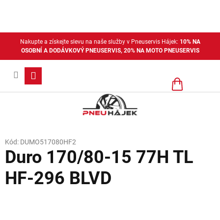
Přejít
na
obsah
Nakupte a získejte slevu na naše služby v Pneuservis Hájek:
10% NA
OSOBNÍ A DODÁVKOVÝ PNEUSERVIS, 20% NA MOTO PNEUSERVIS
Nákupní
košík
Kód:
DUMO517080HF2
Duro 170/80-15 77H TL
HF-296 BLVD