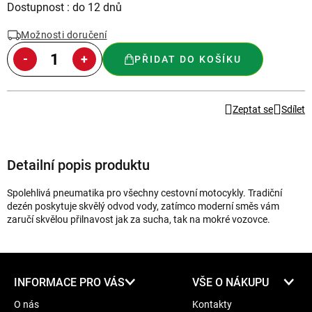
Měrná
Dostupnost : do 12 dnů
cena:
Možnosti doručení
PŘIDAT DO KOŠÍKU
Zeptat se
Sdílet
Detailní popis produktu
Spolehlivá pneumatika pro všechny cestovní motocykly. Tradiční
dezén poskytuje skvělý odvod vody, zatímco moderní směs vám
zaručí skvělou přilnavost jak za sucha, tak na mokré vozovce.
Z
INFORMACE PRO VÁS
VŠE O NÁKUPU
á
O nás
Kontakty
p