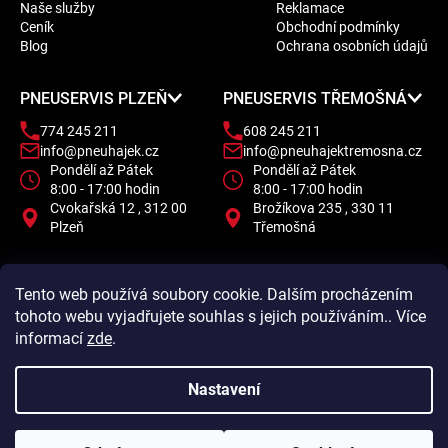
Naše služby
Reklamace
a
Ceník
Obchodní podmínky
t
Blog
Ochrana osobních údajů
í
PNEUSERVIS PLZEŇ
PNEUSERVIS TŘEMOŠNÁ
774 245 211
608 245 211
info@pneuhajek.cz
info@pneuhajektremosna.cz
Pondělí až Pátek
Pondělí až Pátek
8:00 - 17:00 hodin
8:00 - 17:00 hodin
Cvokařská 12 , 312 00
Brožíkova 235 , 330 11
Plzeň
Třemošná
Tento web používá soubory cookie. Dalším procházením
tohoto webu vyjadřujete souhlas s jejich používáním.. Více
informací
zde
.
Nastavení