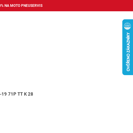
0% NA MOTO PNEUSERVIS
Nákupní
košík
příslušenství
Pneuservis
Bazar
Auto dopl
/-19 71P TT K 28