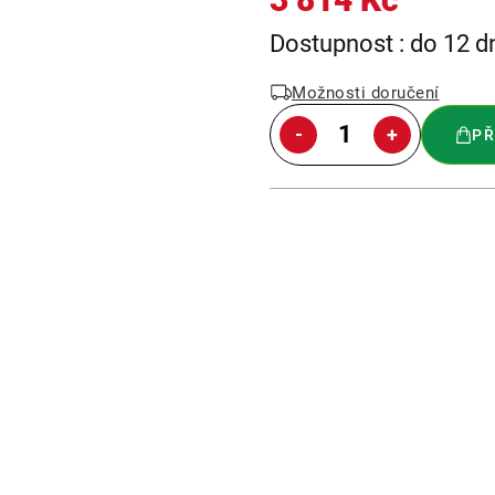
Měrná
Dostupnost : do 12 d
cena:
Možnosti doručení
PŘ