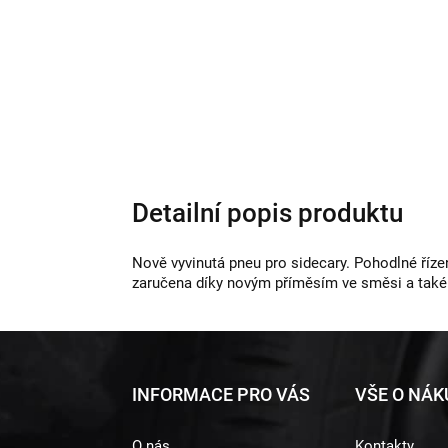
Detailní popis produktu
Nově vyvinutá pneu pro sidecary. Pohodlné říze
zaručena díky novým příměsím ve směsi a také
Z
INFORMACE PRO VÁS
VŠE O NÁ
á
O nás
Kontakty