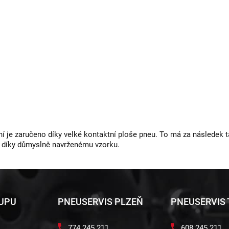
ní je zaručeno díky velké kontaktní ploše pneu. To má za následek t
 díky důmyslně navrženému vzorku.
KUPU
PNEUSERVIS PLZEŇ
PNEUSERVIS
774 245 211
608 245 211