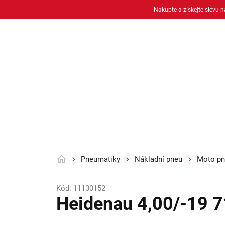
Přejít
Nakupte a získejte slevu 
na
obsah
Osobní pneu
Moto pneu + duše
Pneumatiky
Nákladní pneu
Moto pn
Domů
Kód:
11130152
Heidenau 4,00/-19 7