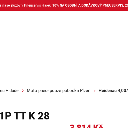
na naše služby v Pneuservis Hájek:
10% NA OSOBNÍ A DODÁVKOVÝ PNEUSERVIS, 2
Dodávkové pneu
Nákladní pneu
Alu disky + 
eu + duše
Moto pneu- pouze pobočka Plzeň
Heidenau 4,00
1P TT K 28
3 814 Kč