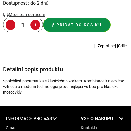
Měrná
Dostupnost : do 2 dnů
cena:
Možnosti doručení
PŘIDAT DO KOŠÍKU
Zeptat se
Sdílet
Detailní popis produktu
Spolehlivá pneumatika s klasickým vzorkem. Kombinace klasického
vzhledu a moderní technologie je tou nejlepší volbou pro klasické
motocykly.
Z
INFORMACE PRO VÁS
VŠE O NÁKUPU
á
O nás
Kontakty
p