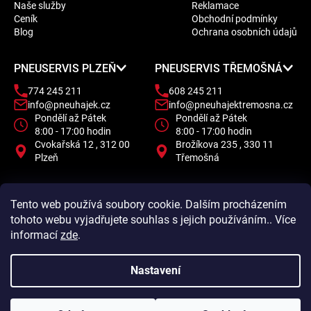
Naše služby
Reklamace
a
Ceník
Obchodní podmínky
t
Blog
Ochrana osobních údajů
í
PNEUSERVIS PLZEŇ
PNEUSERVIS TŘEMOŠNÁ
774 245 211
608 245 211
info@pneuhajek.cz
info@pneuhajektremosna.cz
Pondělí až Pátek
Pondělí až Pátek
8:00 - 17:00 hodin
8:00 - 17:00 hodin
Cvokařská 12 , 312 00
Brožíkova 235 , 330 11
Plzeň
Třemošná
Tento web používá soubory cookie. Dalším procházením
tohoto webu vyjadřujete souhlas s jejich používáním.. Více
informací
zde
.
Nastavení