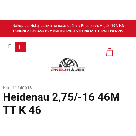
Přejít
na
obsah
Nakupte a získejte slevu na naše služby v Pneuservis Hájek:
10% NA
OSOBNÍ A DODÁVKOVÝ PNEUSERVIS, 20% NA MOTO PNEUSERVIS
Nákupní
košík
Kód:
11140013
Heidenau 2,75/-16 46M
TT K 46