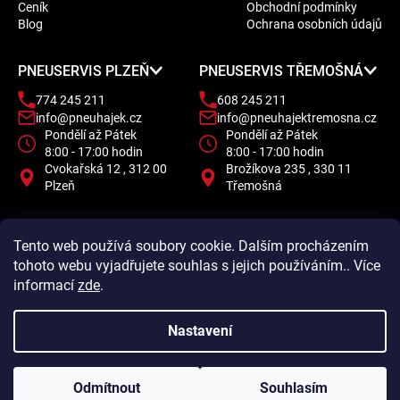
a
Ceník
Obchodní podmínky
t
Blog
Ochrana osobních údajů
í
PNEUSERVIS PLZEŇ
PNEUSERVIS TŘEMOŠNÁ
774 245 211
608 245 211
info@pneuhajek.cz
info@pneuhajektremosna.cz
Pondělí až Pátek
Pondělí až Pátek
8:00 - 17:00 hodin
8:00 - 17:00 hodin
Cvokařská 12 , 312 00
Brožíkova 235 , 330 11
Plzeň
Třemošná
Tento web používá soubory cookie. Dalším procházením
tohoto webu vyjadřujete souhlas s jejich používáním.. Více
informací
zde
.
Nastavení
Odmítnout
Souhlasím
Vytvořil Shoptet