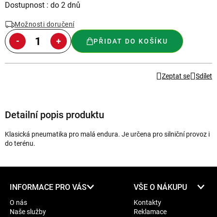
Měrná
Dostupnost : do 2 dnů
cena:
Možnosti doručení
PŘIDAT DO KOŠÍKU
Zeptat se
Sdílet
Detailní popis produktu
Klasická pneumatika pro malá endura. Je určena pro silniční provoz i
do terénu.
Z
INFORMACE PRO VÁS
VŠE O NÁKUPU
á
O nás
Kontakty
p
Naše služby
Reklamace