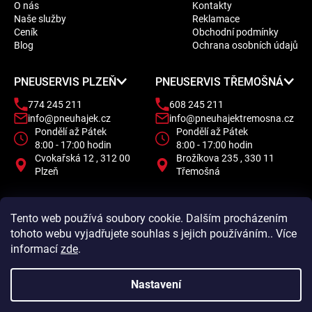
O nás
Kontakty
p
Naše služby
Reklamace
a
Ceník
Obchodní podmínky
t
Blog
Ochrana osobních údajů
í
PNEUSERVIS PLZEŇ
PNEUSERVIS TŘEMOŠNÁ
774 245 211
608 245 211
info@pneuhajek.cz
info@pneuhajektremosna.cz
Pondělí až Pátek
Pondělí až Pátek
8:00 - 17:00 hodin
8:00 - 17:00 hodin
Cvokařská 12 , 312 00
Brožíkova 235 , 330 11
Plzeň
Třemošná
Tento web používá soubory cookie. Dalším procházením
tohoto webu vyjadřujete souhlas s jejich používáním.. Více
informací
zde
.
Nastavení