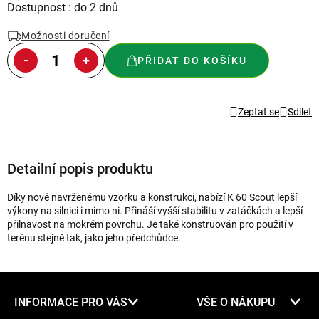
Měrná
Dostupnost : do 2 dnů
cena:
Možnosti doručení
PŘIDAT DO KOŠÍKU
Zeptat se
Sdílet
Detailní popis produktu
Díky nově navrženému vzorku a konstrukci, nabízí K 60 Scout lepší
výkony na silnici i mimo ni. Přináší vyšší stabilitu v zatáčkách a lepší
přilnavost na mokrém povrchu. Je také konstruován pro použití v
terénu stejně tak, jako jeho předchůdce.
Z
INFORMACE PRO VÁS
VŠE O NÁKUPU
á