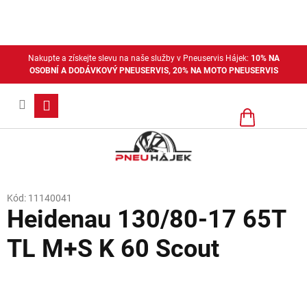
Přejít
na
obsah
Nakupte a získejte slevu na naše služby v Pneuservis Hájek:
10% NA
OSOBNÍ A DODÁVKOVÝ PNEUSERVIS, 20% NA MOTO PNEUSERVIS
Nákupní
košík
Kód:
11140041
Heidenau 130/80-17 65T
TL M+S K 60 Scout