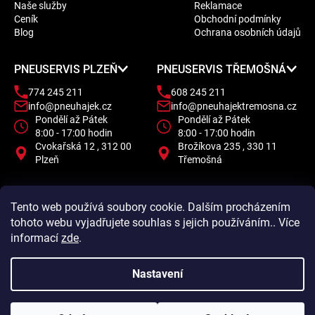
Naše služby
Reklamace
a
Ceník
Obchodní podmínky
t
Blog
Ochrana osobních údajů
í
PNEUSERVIS PLZEŇ
PNEUSERVIS TŘEMOŠNÁ
774 245 211
608 245 211
info@pneuhajek.cz
info@pneuhajektremosna.cz
Pondělí až Pátek
Pondělí až Pátek
8:00 - 17:00 hodin
8:00 - 17:00 hodin
Cvokařská 12 , 312 00
Brožíkova 235 , 330 11
Plzeň
Třemošná
Tento web používá soubory cookie. Dalším procházením
tohoto webu vyjadřujete souhlas s jejich používáním.. Více
informací
zde
.
Nastavení