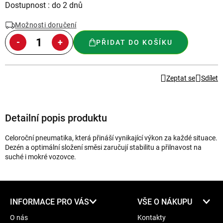
Měrná
Dostupnost : do 2 dnů
cena:
Možnosti doručení
PŘIDAT DO KOŠÍKU
Zeptat se
Sdílet
Detailní popis produktu
Celoroční pneumatika, která přináší vynikající výkon za každé situace.
Dezén a optimální složení směsi zaručují stabilitu a přilnavost na
suché i mokré vozovce.
Z
INFORMACE PRO VÁS
VŠE O NÁKUPU
á
O nás
Kontakty
p