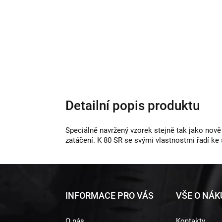
Detailní popis produktu
Speciálně navržený vzorek stejně tak jako nově 
zatáčení. K 80 SR se svými vlastnostmi řadí k
Z
INFORMACE PRO VÁS
VŠE O NÁ
á
O nás
Kontakty