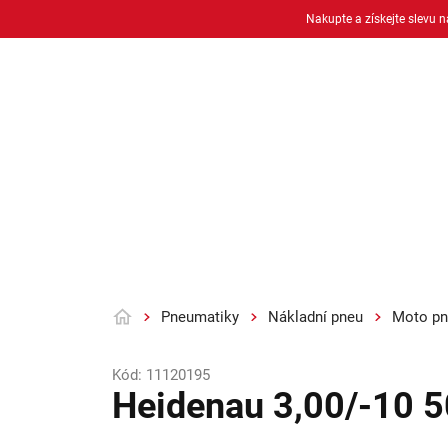
Přejít
Nakupte a získejte slevu 
na
obsah
Osobní pneu
Moto pneu + duše
Pneumatiky
Nákladní pneu
Moto pn
Domů
Kód:
11120195
Heidenau 3,00/-10 