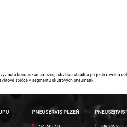
vyvinutá konstrukce umožňují skvělou stabilitu při jízdě rovně a do
e světové špičce v segmentu skútrových pneumatik.
KUPU
PNEUSERVIS PLZEŇ
PNEUSERVIS
774 245 211
608 245 211