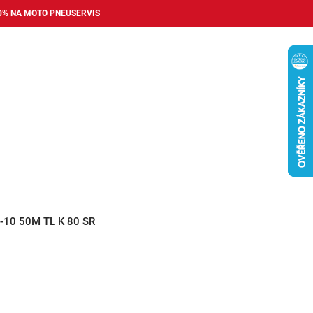
0% NA MOTO PNEUSERVIS
Nákupní
košík
příslušenství
Pneuservis
Bazar
Auto dopl
/-10 50M TL K 80 SR