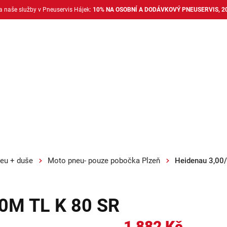
na naše služby v Pneuservis Hájek:
10% NA OSOBNÍ A DODÁVKOVÝ PNEUSERVIS, 2
Dodávkové pneu
Nákladní pneu
Alu disky + 
eu + duše
Moto pneu- pouze pobočka Plzeň
Heidenau 3,00
50M TL K 80 SR
1 882 Kč