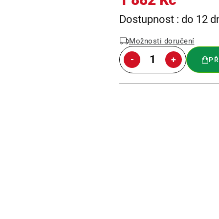
Měrná
Dostupnost : do 12 d
cena:
Možnosti doručení
PŘ