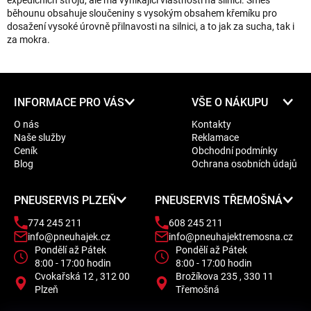
expedičních strojů, ale má vynikající vlastnosti na silnici. Směs
běhounu obsahuje sloučeniny s vysokým obsahem křemíku pro
dosažení vysoké úrovně přilnavosti na silnici, a to jak za sucha, tak i
za mokra.
Z
INFORMACE PRO VÁS
VŠE O NÁKUPU
á
O nás
Kontakty
p
Naše služby
Reklamace
a
Ceník
Obchodní podmínky
t
Blog
Ochrana osobních údajů
í
PNEUSERVIS PLZEŇ
PNEUSERVIS TŘEMOŠNÁ
774 245 211
608 245 211
info@pneuhajek.cz
info@pneuhajektremosna.cz
Pondělí až Pátek
Pondělí až Pátek
8:00 - 17:00 hodin
8:00 - 17:00 hodin
Cvokařská 12 , 312 00
Brožíkova 235 , 330 11
Plzeň
Třemošná