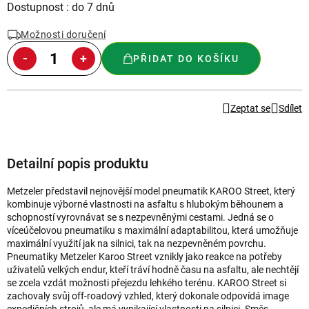
Měrná
Dostupnost : do 7 dnů
cena:
Možnosti doručení
PŘIDAT DO KOŠÍKU
Zeptat se
Sdílet
Detailní popis produktu
Metzeler představil nejnovější model pneumatik KAROO Street, který
kombinuje výborné vlastnosti na asfaltu s hlubokým běhounem a
schopností vyrovnávat se s nezpevněnými cestami. Jedná se o
víceúčelovou pneumatiku s maximální adaptabilitou, která umožňuje
maximální využití jak na silnici, tak na nezpevněném povrchu.
Pneumatiky Metzeler Karoo Street vznikly jako reakce na potřeby
uživatelů velkých endur, kteří tráví hodně času na asfaltu, ale nechtějí
se zcela vzdát možnosti přejezdu lehkého terénu. KAROO Street si
zachovaly svůj off-roadový vzhled, který dokonale odpovídá image